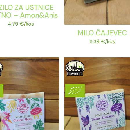
ILO ZA USTNICE
TNO – Amon&Anis
4,79
€
/kos
MILO ČAJEVEC
6,39
€
/kos