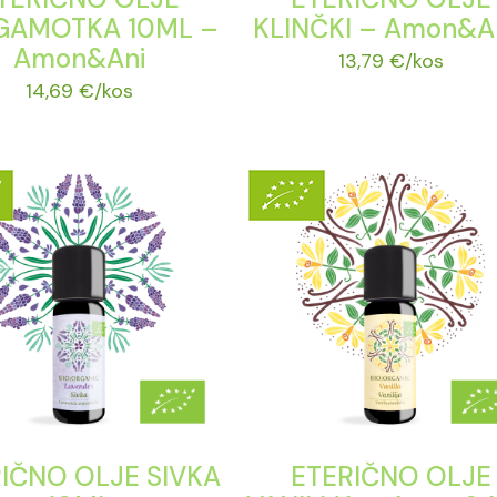
GAMOTKA 10ML –
KLINČKI – Amon&A
Amon&Ani
13,79
€
/kos
14,69
€
/kos
IČNO OLJE SIVKA
ETERIČNO OLJE