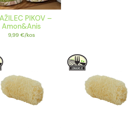
AŽILEC PIKOV –
Amon&Anis
9,99
€
/kos