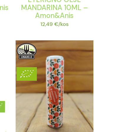
nis
MANDARINA 10ML –
Amon&Anis
12,49
€
/kos