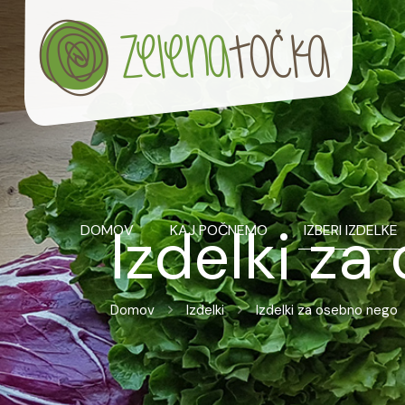
Izdelki z
DOMOV
KAJ POČNEMO
IZBERI IZDELKE
Domov
Izdelki
Izdelki za osebno nego