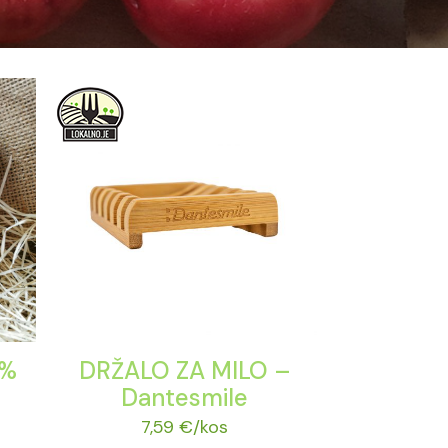
5%
DRŽALO ZA MILO –
Dantesmile
7,59
€
/kos