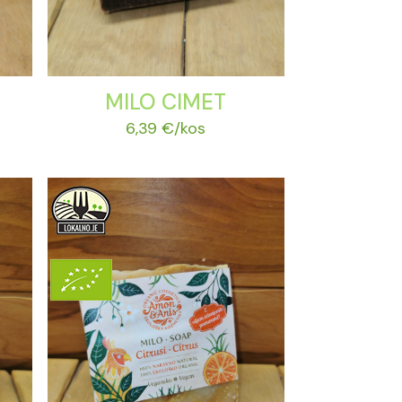
MILO CIMET
6,39
€
/kos