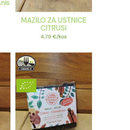
nis
MAZILO ZA USTNICE
CITRUSI
4,79
€
/kos