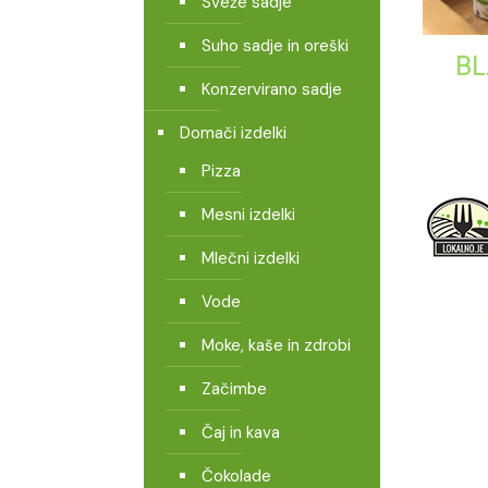
Sveže sadje
Suho sadje in oreški
BL
Konzervirano sadje
Domači izdelki
Pizza
Mesni izdelki
Mlečni izdelki
Vode
Moke, kaše in zdrobi
Začimbe
Čaj in kava
Čokolade