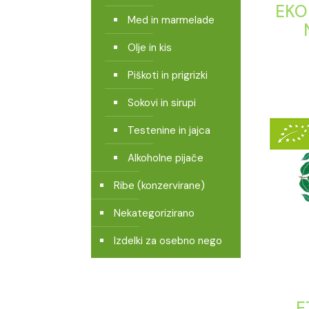
EKO
Med in marmelade
Olje in kis
Piškoti in prigrizki
Sokovi in sirupi
Testenine in jajca
Alkoholne pijače
Ribe (konzervirane)
Nekategorizirano
Izdelki za osebno nego
E