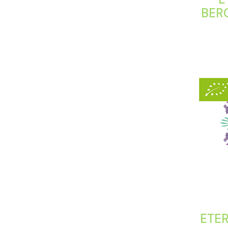
BER
ETER