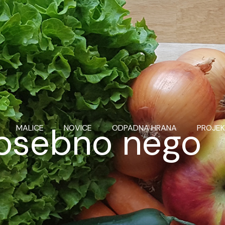
a osebno nego
MALICE
NOVICE
ODPADNA HRANA
PROJEK