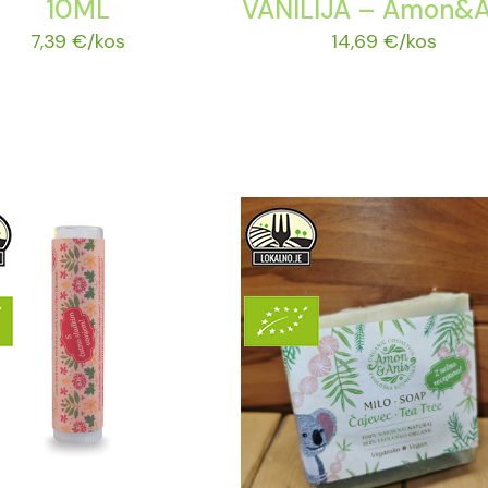
10ML
VANILIJA – Amon&A
7,39
€
/kos
14,69
€
/kos