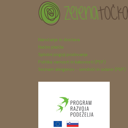
Naročanje in dostava
Načini plačila
Splošni pogoji poslovanja
Politika varnosti in kakovosti (PDF)
Seznam alergenov - sendviči in solate (PDF)