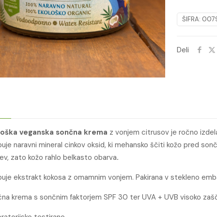
KREMA
KOKOS
ŠIFRA:
007
količina
Deli
loška veganska sončna krema
z vonjem citrusov je ročno izdela
uje naravni mineral cinkov oksid, ki mehansko ščiti kožo pred sončni
ev, zato kožo rahlo belkasto obarva
.
uje ekstrakt kokosa z omamnim vonjem. Pakirana v stekleno emb
na krema s sončnim faktorjem SPF 30 ter UVA + UVB visoko zašč
ratorijsko testirano.