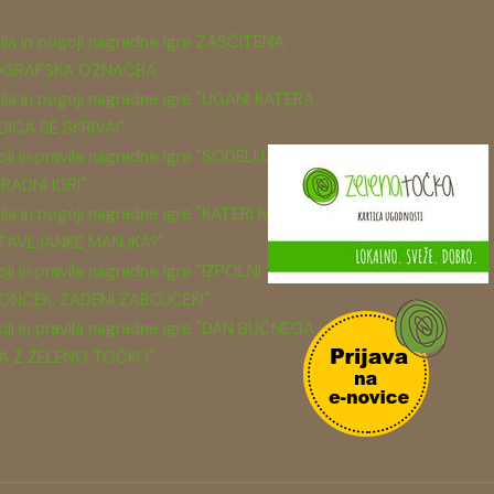
ila in pogoji nagradne igre ZAŠČITENA
GRAFSKA OZNAČBA
ila in pogoji nagradne igre "UGANI KATERA
DICA SE SKRIVA!"
ji in pravila nagradne igre "SODELUJ V
RADNI IGRI"
ila in pogoji nagradne igre "KATERI KOS
TAVLJANKE MANJKA?"
ji in pravila nagradne igre "IZPOLNI
ONČEK, ZADENI ZABOJČEK!"
ji in pravila nagradne igre "DAN BUČNEGA
A Z ZELENO TOČKO"