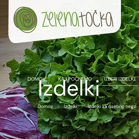
Izdelki
DOMOV
KAJ POČNEMO
IZBERI IZDELKE
Domov
Izdelki
Izdelki za osebno nego