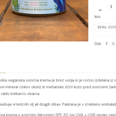
SONČNA
KREMA
kos
BREZ
VONJA
ŠIFRA:
0078
količina
Deli
oška veganska sončna krema je brez vonja in je ročno izdelana iz n
vni mineral cinkov oksid, ki mehansko ščiti kožo pred sončnimi žarki
 rahlo belkasto obarva.
sebuje eteričnih olj ali drugih dišav. Pakirana je v stekleno embala
na krema s sončnim faktorjem SPF 30 ter UVA + UVB visoko zašč