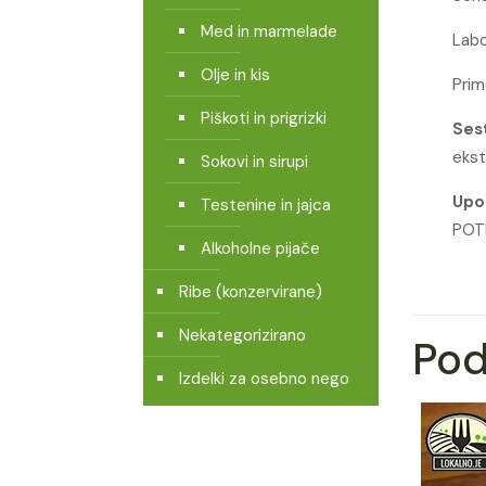
Med in marmelade
Labo
Olje in kis
Prim
Piškoti in prigrizki
Ses
ekst
Sokovi in sirupi
Upo
Testenine in jajca
POT
Alkoholne pijače
Ribe (konzervirane)
Nekategorizirano
Pod
Izdelki za osebno nego