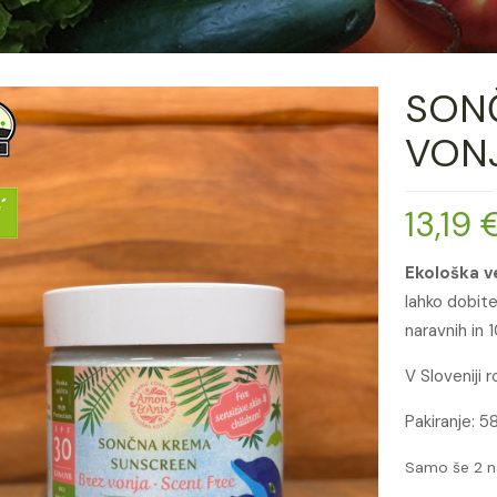
SON
VON
13,19
Ekološka 
lahko dobite
naravnih in 
V Sloveniji 
Pakiranje: 5
Samo še 2 n