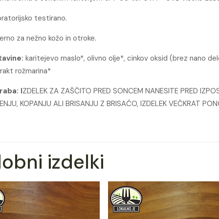
ratorijsko testirano.
erno za nežno kožo in otroke.
tavine:
karitejevo maslo*, olivno olje*, cinkov oksid (brez nano de
rakt rožmarina*
raba: I
ZDELEK ZA ZAŠČITO PRED SONCEM NANESITE PRED IZPO
ENJU, KOPANJU ALI BRISANJU Z BRISAČO, IZDELEK VEČKRAT PO
obni izdelki