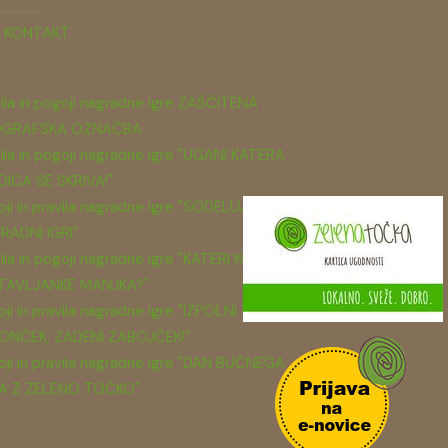
KONTAKT
ila in pogoji nagradne igre ZAŠČITENA
GRAFSKA OZNAČBA
ila in pogoji nagradne igre "UGANI KATERA
DICA SE SKRIVA!"
ji in pravila nagradne igre "SODELUJ V
RADNI IGRI"
ila in pogoji nagradne igre "KATERI KOS
TAVLJANKE MANJKA?"
ji in pravila nagradne igre "IZPOLNI
ONČEK, ZADENI ZABOJČEK!"
ji in pravila nagradne igre "DAN BUČNEGA
A Z ZELENO TOČKO"