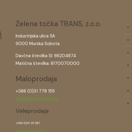
Zelena točka TRANS, z.o.o.
Industrijska ulica 5A
9000 Murska Sobota
Davčna številka SI: 86204874
Matična številka: 8170070000
Maloprodaja
+386 (0)31 778 159
ms@zelena-tocka.si
Veleprodaja
+386 (0)31 311 067
info@zelena-tocka.si