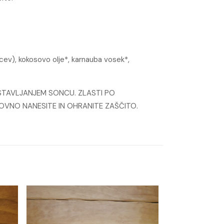
lcev), kokosovo olje*, karnauba vosek*,
STAVLJANJEM SONCU. ZLASTI PO
NOVNO NANESITE IN OHRANITE ZAŠČITO.