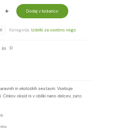
Dodaj v košarico
Kategorija:
Izdelki za osebno nego
1
aravnih in ekoloških sestavin. Vsebuje
. Cinkov oksid ni v obliki nano delcev, zato
žo.
ito.