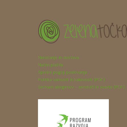
Naročanje in dostava
Načini plačila
Splošni pogoji poslovanja
Politika varnosti in kakovosti (PDF)
Seznam alergenov - sendviči in solate (PDF)