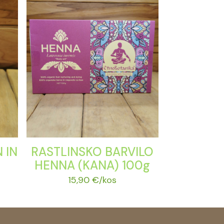
 IN
RASTLINSKO BARVILO
HENNA (KANA) 100g
15,90
€
/kos