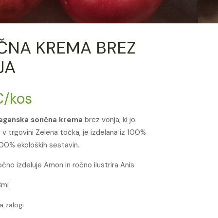
ČNA KREMA BREZ
JA
€
/kos
veganska sončna krema
brez vonja, ki jo
 v trgovini Zelena točka, je izdelana iz 100%
100% ekoloških sestavin.
ročno izdeluje Amon in ročno ilustrira Anis.
8ml
a zalogi