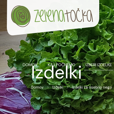
Izdelki
DOMOV
KAJ POČNEMO
IZBERI IZDELKE
Domov
Izdelki
Izdelki za osebno nego