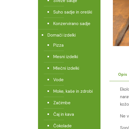
Sveže sadje
Suho sadje in oreški
Konzervirano sadje
Domači izdelki
Pizza
Mesni izdelki
Mlečni izdelki
Opis
Vode
Ekol
Moke, kaše in zdrobi
nara
Začimbe
kožo
Čaj in kava
Ne v
Čokolade
Sonč