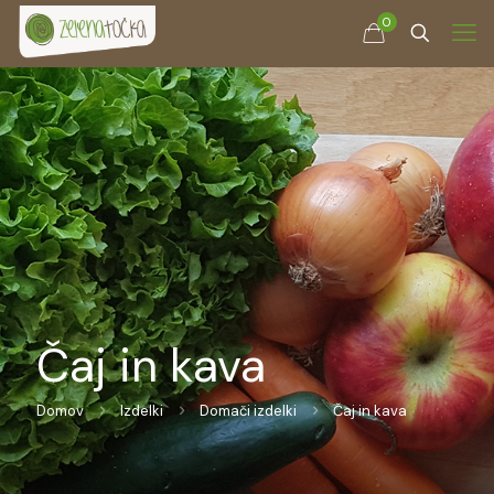
0
Čaj in kava
Domov
Izdelki
Domači izdelki
Čaj in kava