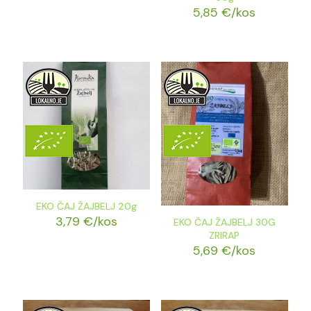
5,85
€
/kos
EKO ČAJ ŽAJBELJ 20g
3,79
€
/kos
EKO ČAJ ŽAJBELJ 30G
ZRIRAP
5,69
€
/kos