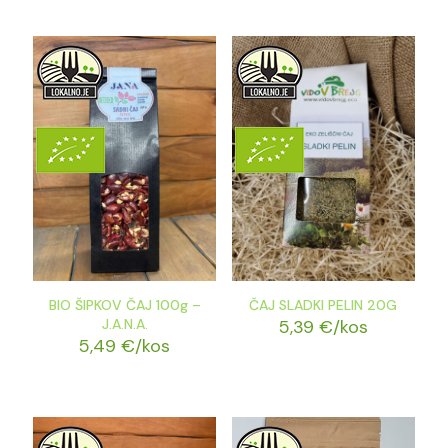
BIO ŠIPKOV ČAJ 100g –
ČAJ SLADKI PELIN 20G
J.A.N.A.
5,39
€
/kos
5,49
€
/kos