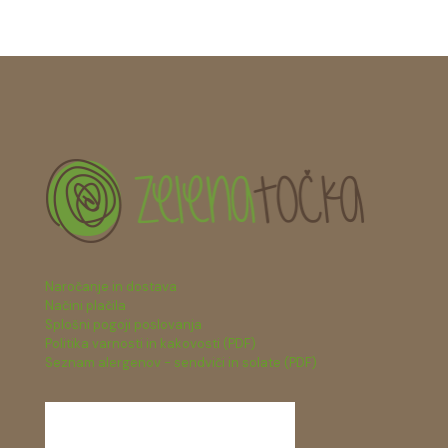
Naročanje in dostava
Načini plačila
Splošni pogoji poslovanja
Politika varnosti in kakovosti (PDF)
Seznam alergenov - sendviči in solate (PDF)