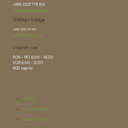
+386 (0)31 778 159
ms@zelena-tocka.si
Veleprodaja
+386 (0)31 311 067
info@zelena-tocka.si
Odpiralni čas
PON - PET 6.00 - 16.00
SOB 6.00 - 12.00
NED zaprto
DOMOV
KAJ POČNEMO
IZBERI IZDELKE