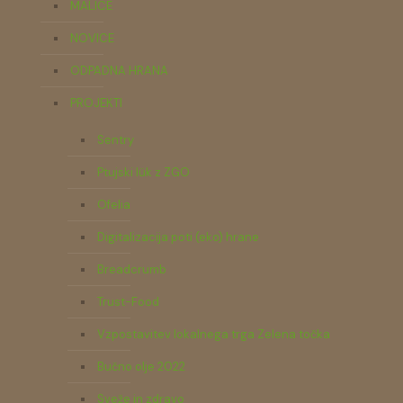
MALICE
NOVICE
ODPADNA HRANA
PROJEKTI
Sentry
Ptujski lük z ZGO
Ofelia
Digitalizacija poti (eko) hrane
Breadcrumb
Trust-Food
Vzpostavitev lokalnega trga Zelena točka
Bučno olje 2022
Sveže in zdravo