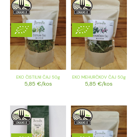
EKO ČISTILNI ČAJ 50g
EKO MEHURČKOV ČAJ 50g
5,85
€
/kos
5,85
€
/kos