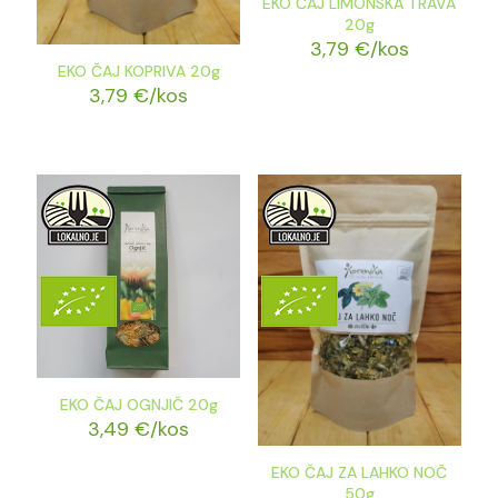
EKO ČAJ LIMONSKA TRAVA
20g
3,79
€
/kos
EKO ČAJ KOPRIVA 20g
3,79
€
/kos
EKO ČAJ OGNJIČ 20g
3,49
€
/kos
EKO ČAJ ZA LAHKO NOČ
50g