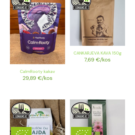
CANKARJEVA KAVA 150g
7,69
€
/kos
CalmRooty kakav
29,89
€
/kos