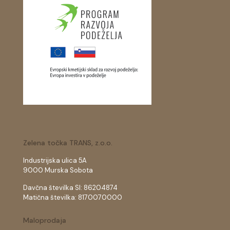
Zelena točka TRANS, z.o.o.
Industrijska ulica 5A
9000 Murska Sobota
Davčna številka SI: 86204874
Matična številka: 8170070000
Maloprodaja