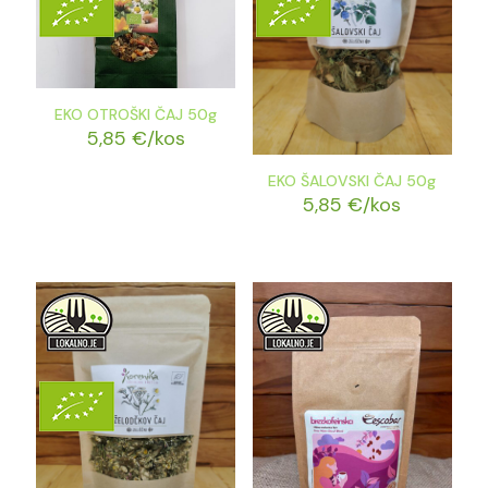
EKO OTROŠKI ČAJ 50g
5,85
€
/kos
EKO ŠALOVSKI ČAJ 50g
5,85
€
/kos