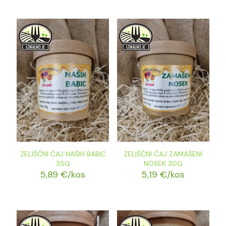
ZELIŠČNI ČAJ NAŠIH BABIC
ZELIŠČNI ČAJ ZAMAŠENI
35G
NOSEK 30G
5,89
€
/kos
5,19
€
/kos