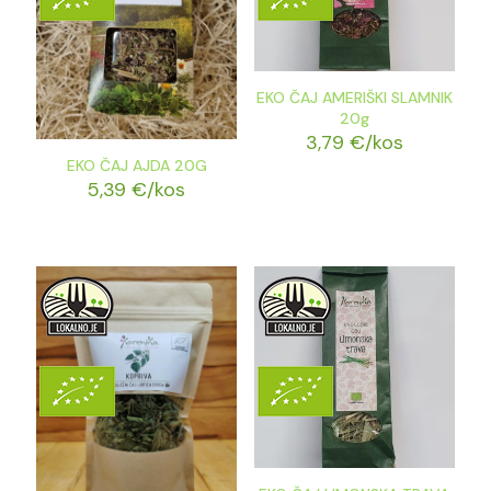
EKO ČAJ AMERIŠKI SLAMNIK
20g
3,79
€
/kos
EKO ČAJ AJDA 20G
5,39
€
/kos