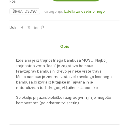
kos
-
Dantesmile
ŠIFRA:
03097
Kategorija:
Izdelki za osebno nego
količina
Deli
Opis
Izdelana je iz trajnostnega bambusa MOSO. Najbolj
trajnostna vrsta “lesa” je zagotovo bambus.
Pravzaprav bambus ni drevo, je neke vrste trava.
Moso bambus je zmerna vrsta velikanskega lesenega
bambusa, ki izvira iz Kitajske in Tajvana in je
naturaliziran tudi drugod, vključno z Japonsko.
So okolju prijazni, biološko razgradljivi in ​​jih je mogoče
kompostirati (po odstranitvi ščetin).