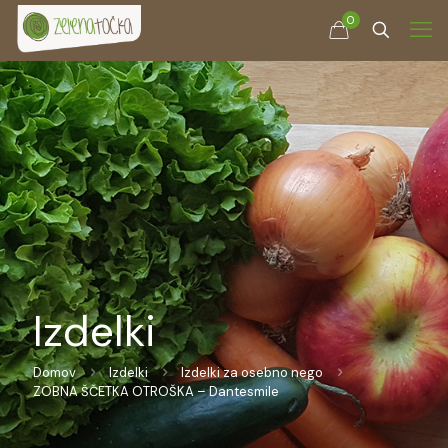
0
Izdelki
Domov
Izdelki
Izdelki za osebno nego
ZOBNA ŠČETKA OTROŠKA – Dantesmile