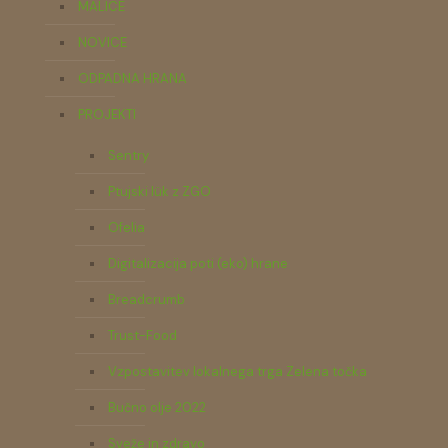
MALICE
NOVICE
ODPADNA HRANA
PROJEKTI
Sentry
Ptujski lük z ZGO
Ofelia
Digitalizacija poti (eko) hrane
Breadcrumb
Trust-Food
Vzpostavitev lokalnega trga Zelena točka
Bučno olje 2022
Sveže in zdravo