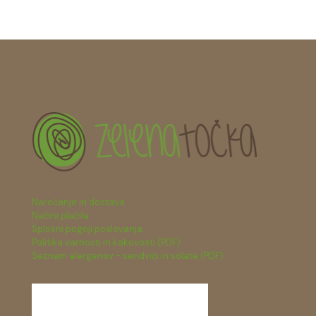
Naročanje in dostava
Načini plačila
Splošni pogoji poslovanja
Politika varnosti in kakovosti (PDF)
Seznam alergenov - sendviči in solate (PDF)