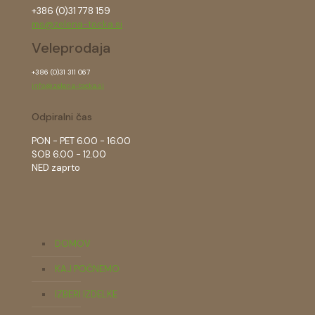
+386 (0)31 778 159
ms@zelena-tocka.si
Veleprodaja
+386 (0)31 311 067
info@zelena-tocka.si
Odpiralni čas
PON - PET 6.00 - 16.00
SOB 6.00 - 12.00
NED zaprto
DOMOV
KAJ POČNEMO
IZBERI IZDELKE