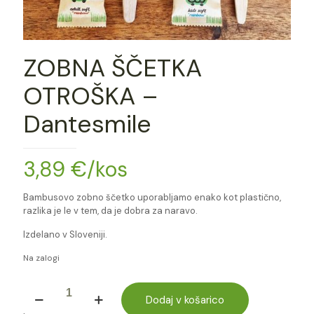
ZOBNA ŠČETKA
OTROŠKA –
Dantesmile
3,89
€
/kos
Bambusovo zobno ščetko uporabljamo enako kot plastično,
razlika je le v tem, da je dobra za naravo.
Izdelano v Sloveniji.
Na zalogi
ZOBNA
ŠČETKA
Dodaj v košarico
OTROŠKA