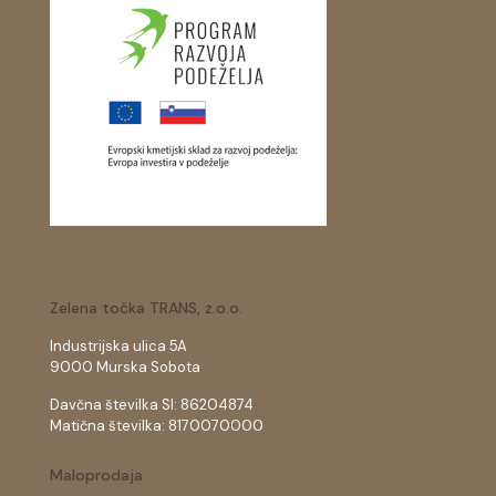
Zelena točka TRANS, z.o.o.
Industrijska ulica 5A
9000 Murska Sobota
Davčna številka SI: 86204874
Matična številka: 8170070000
Maloprodaja