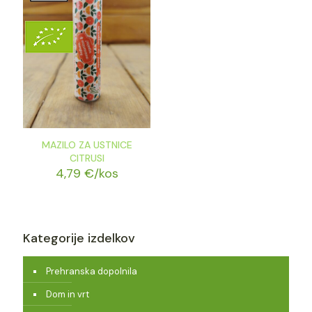
MAZILO ZA USTNICE
CITRUSI
4,79
€
/kos
Kategorije izdelkov
Prehranska dopolnila
Dom in vrt