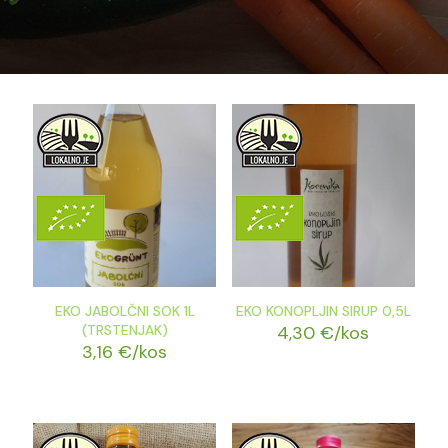
EKO JABOLČNI SOK 1L
EKO KONOPLJIN SIRUP 0,5L
(TRSTENJAK)
4,30
€
/kos
3,16
€
/kos