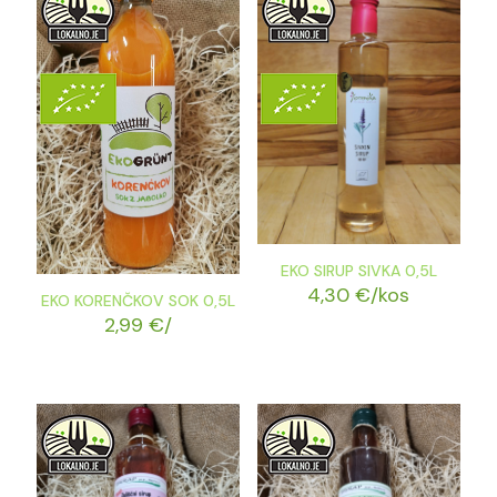
EKO SIRUP SIVKA 0,5L
4,30
€
/kos
EKO KORENČKOV SOK 0,5L
2,99
€
/