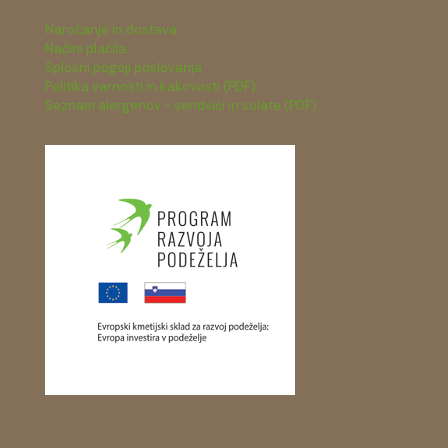
Naročanje in dostava
Načini plačila
Splošni pogoji poslovanja
Politika varnosti in kakovosti (PDF)
Seznam alergenov - sendviči in solate (PDF)