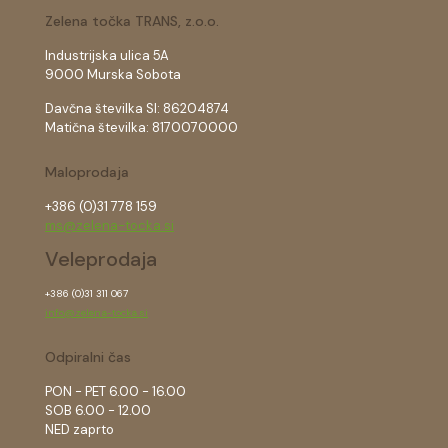
Zelena točka TRANS, z.o.o.
Industrijska ulica 5A
9000 Murska Sobota
Davčna številka SI: 86204874
Matična številka: 8170070000
Maloprodaja
+386 (0)31 778 159
ms@zelena-tocka.si
Veleprodaja
+386 (0)31 311 067
info@zelena-tocka.si
Odpiralni čas
PON - PET 6.00 - 16.00
SOB 6.00 - 12.00
NED zaprto