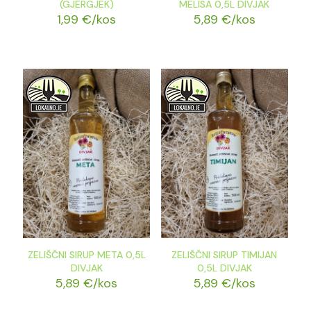
(GJERGJEK)
MELISA 0,5L DIVJAK
1,99
€
/kos
5,89
€
/kos
ZELIŠČNI SIRUP META 0,5L
ZELIŠČNI SIRUP TIMIJAN
DIVJAK
0,5L DIVJAK
5,89
€
/kos
5,89
€
/kos