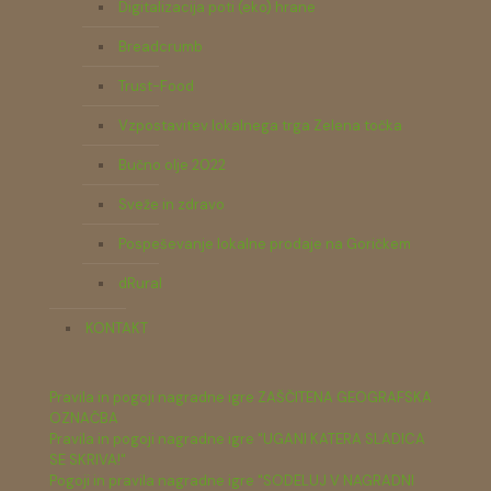
Digitalizacija poti (eko) hrane
Breadcrumb
Trust-Food
Vzpostavitev lokalnega trga Zelena točka
Bučno olje 2022
Sveže in zdravo
Pospeševanje lokalne prodaje na Goričkem
dRural
KONTAKT
Pravila in pogoji nagradne igre ZAŠČITENA GEOGRAFSKA
OZNAČBA
Pravila in pogoji nagradne igre "UGANI KATERA SLADICA
SE SKRIVA!"
Pogoji in pravila nagradne igre "SODELUJ V NAGRADNI