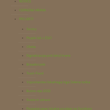
NOVICE
ODPADNA HRANA
PROJEKTI
Sentry
Ptujski lük z ZGO
Ofelia
Digitalizacija poti (eko) hrane
Breadcrumb
Trust-Food
Vzpostavitev lokalnega trga Zelena točka
Bučno olje 2022
Sveže in zdravo
Pospeševanje lokalne prodaje na Goričkem