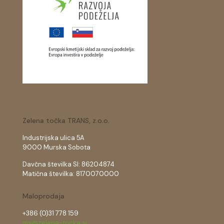
Zelena točka TRANS, z.o.o.
Industrijska ulica 5A
9000 Murska Sobota
Davčna številka SI: 86204874
Matična številka: 8170070000
Maloprodaja
+386 (0)31 778 159
ms@zelena-tocka.si