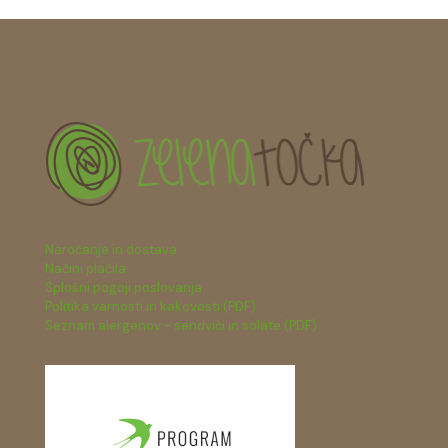
Naročanje in dostava
Načini plačila
Splošni pogoji poslovanja
Politika varnosti in kakovosti (PDF)
Seznam alergenov - sendviči in solate (PDF)