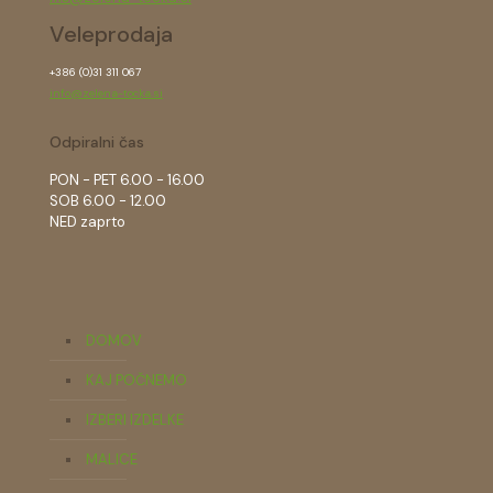
Veleprodaja
+386 (0)31 311 067
info@zelena-tocka.si
Odpiralni čas
PON - PET 6.00 - 16.00
SOB 6.00 - 12.00
NED zaprto
DOMOV
KAJ POČNEMO
IZBERI IZDELKE
MALICE