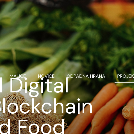
Digital
MALICE
NOVICE
ODPADNA HRANA
PROJEK
Blockchain
ed Food