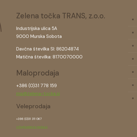
Zelena točka TRANS, z.o.o.
Industrijska ulica 5A
9000 Murska Sobota
Davčna številka SI: 86204874
Matična številka: 8170070000
Maloprodaja
+386 (0)31 778 159
ms@zelena-tocka.si
Veleprodaja
+386 (0)31 311 067
info@zelena-tocka.si