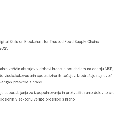
al Skills on Blockchain for Trusted Food Supply Chains
 2025
italnih veščin akterjev v dobavi hrane, s poudarkom na osebju MSP, 
 visokokakovostnih specializiranih tečajev, ki odražajo najnovejši
 verigah preskrbe s hrano.
aje usposabljanja za izpopolnjevanje in prekvalificiranje delovne si
poslenih v sektorju verige preskrbe s hrano.