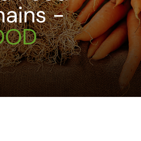
ains -
OOD