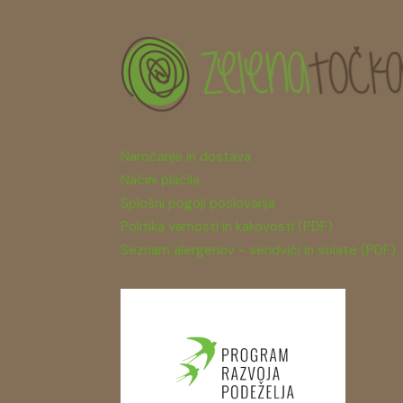
Naročanje in dostava
Načini plačila
Splošni pogoji poslovanja
Politika varnosti in kakovosti (PDF)
Seznam alergenov - sendviči in solate (PDF)