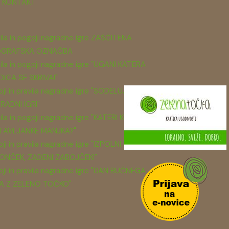
KONTAKT
ila in pogoji nagradne igre ZAŠČITENA
GRAFSKA OZNAČBA
ila in pogoji nagradne igre "UGANI KATERA
DICA SE SKRIVA!"
ji in pravila nagradne igre "SODELUJ V
RADNI IGRI"
ila in pogoji nagradne igre "KATERI KOS
TAVLJANKE MANJKA?"
ji in pravila nagradne igre "IZPOLNI
ONČEK, ZADENI ZABOJČEK!"
ji in pravila nagradne igre "DAN BUČNEGA
A Z ZELENO TOČKO"