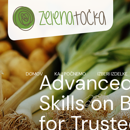
Advanced 
DOMOV
KAJ POČNEMO
IZBERI IZDELKE
Skills on 
for Trust