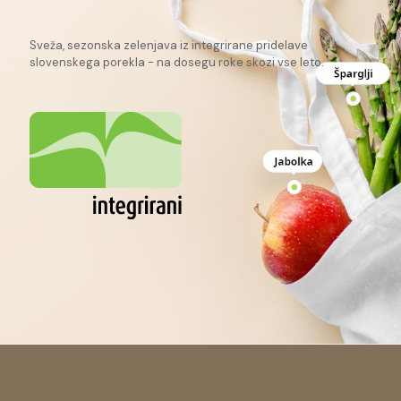
Sveža, sezonska zelenjava iz integrirane pridelave
slovenskega porekla - na dosegu roke skozi vse leto.