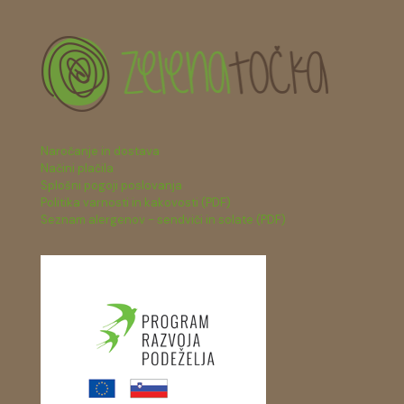
Naročanje in dostava
Načini plačila
Splošni pogoji poslovanja
Politika varnosti in kakovosti (PDF)
Seznam alergenov - sendviči in solate (PDF)