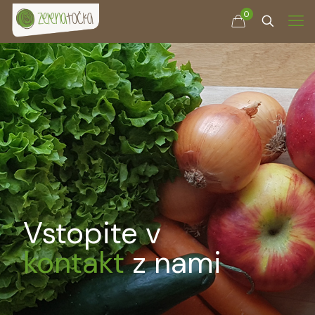
0
Vstopite v
kontakt
z nami