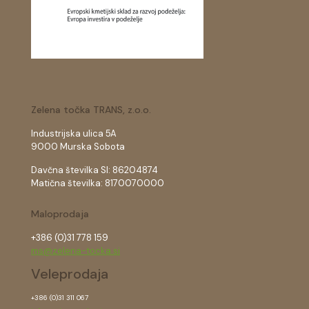
Zelena točka TRANS, z.o.o.
Industrijska ulica 5A
9000 Murska Sobota
Davčna številka SI: 86204874
Matična številka: 8170070000
Maloprodaja
+386 (0)31 778 159
ms@zelena-tocka.si
Veleprodaja
+386 (0)31 311 067