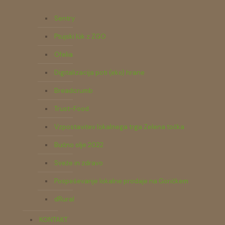
Sentry
Ptujski lük z ZGO
Ofelia
Digitalizacija poti (eko) hrane
Breadcrumb
Trust-Food
Vzpostavitev lokalnega trga Zelena točka
Bučno olje 2022
Sveže in zdravo
Pospeševanje lokalne prodaje na Goričkem
dRural
KONTAKT