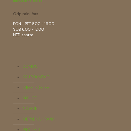
info@zelena-tocka.si
Odpiralni čas
PON - PET 6.00 - 16.00
SOB 6.00 - 12.00
NED zaprto
DOMOV
KAJ POČNEMO
IZBERI IZDELKE
MALICE
NOVICE
ODPADNA HRANA
PROJEKTI