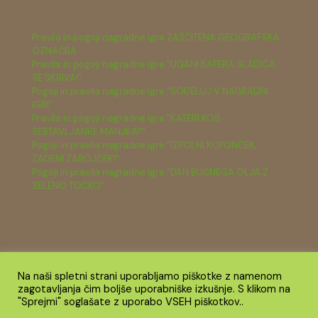
Pravila in pogoji nagradne igre ZAŠČITENA GEOGRAFSKA
OZNAČBA
Pravila in pogoji nagradne igre "UGANI KATERA SLADICA
SE SKRIVA!"
Pogoji in pravila nagradne igre "SODELUJ V NAGRADNI
IGRI"
Pravila in pogoji nagradne igre "KATERI KOS
SESTAVLJANKE MANJKA?"
Pogoji in pravila nagradne igre "IZPOLNI KUPONČEK,
ZADENI ZABOJČEK!"
Pogoji in pravila nagradne igre "DAN BUČNEGA OLJA Z
ZELENO TOČKO"
Na naši spletni strani uporabljamo piškotke z namenom
zagotavljanja čim boljše uporabniške izkušnje. S klikom na
© 2026 Zelena točka TRANS z.o.o. Vse pravice pridržane.
"Sprejmi" soglašate z uporabo VSEH piškotkov..