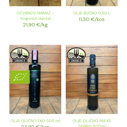
OCVIRKOV NAMAZ –
OLJE BUČNO 0,50 L
Vogrinčič Hanžel
11,30
€
/kos
21,90
€
/kg
OLJE OLJČNO EKO 500 ml
OLJE OLJČNO MA KE
DOBRO 500ml