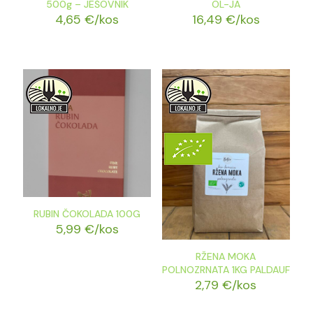
500g – JEŠOVNIK
OL-JA
4,65
€
/kos
16,49
€
/kos
RUBIN ČOKOLADA 100G
5,99
€
/kos
RŽENA MOKA
POLNOZRNATA 1KG PALDAUF
2,79
€
/kos