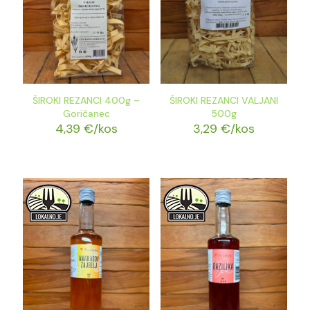
ŠIROKI REZANCI 400g –
ŠIROKI REZANCI VALJANI
Goričanec
500g
4,39
€
/kos
3,29
€
/kos