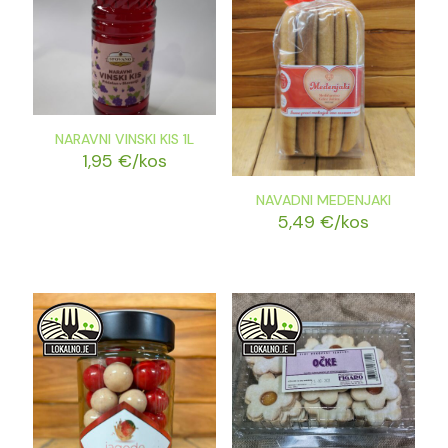
NARAVNI VINSKI KIS 1L
1,95
€
/kos
NAVADNI MEDENJAKI
5,49
€
/kos