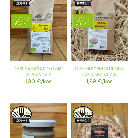
OVSENA KAŠA BIO 0,5KG
OVSENI KOSMIČI DROBNI
VILA NATURA
BIO 0,5KG VILA N
1,80
€
/kos
1,99
€
/kos