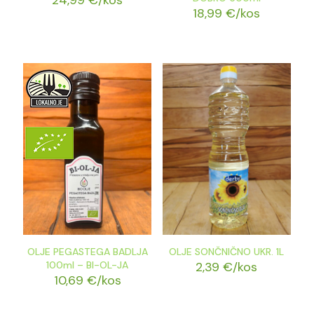
24,99
€
/kos
18,99
€
/kos
OLJE PEGASTEGA BADLJA
OLJE SONČNIČNO UKR. 1L
100ml – BI-OL-JA
2,39
€
/kos
10,69
€
/kos