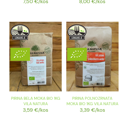
7,50
€
/kos
8,00
€
/kos
PIRINA BELA MOKA BIO 1KG
PIRINA POLNOZRNATA
VILA NATURA
MOKA BIO 1KG VILA NATURA
3,59
€
/kos
3,39
€
/kos