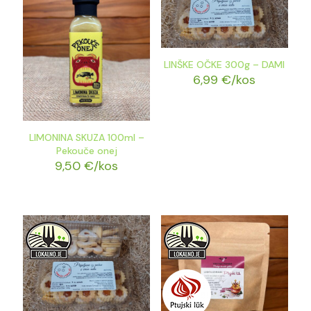
LINŠKE OČKE 300g – DAMI
6,99
€
/kos
LIMONINA SKUZA 100ml –
Pekouče onej
9,50
€
/kos