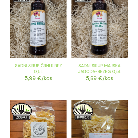
SADNI SIRUP ČRNI RIBEZ
SADNI SIRUP MAJSKA
0,5L
JAGODA-BEZEG 0,5L
5,99
€
/kos
5,89
€
/kos