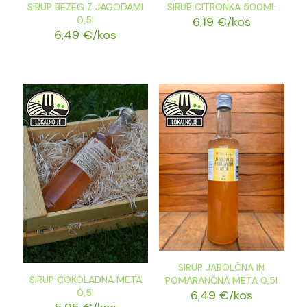
SIRUP BEZEG Z JAGODAMI
SIRUP CITRONKA 500ML
0,5l
6,19
€
/kos
6,49
€
/kos
SIRUP JABOLČNA IN
SIRUP ČOKOLADNA META
POMARANČNA META 0,5l
0,5l
6,49
€
/kos