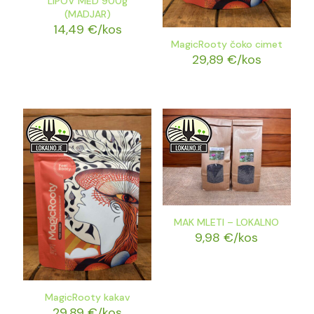
LIPOV MED 900g
(MADJAR)
14,49
€
/kos
MagicRooty čoko cimet
29,89
€
/kos
MAK MLETI – LOKALNO
9,98
€
/kos
MagicRooty kakav
29,89
€
/kos