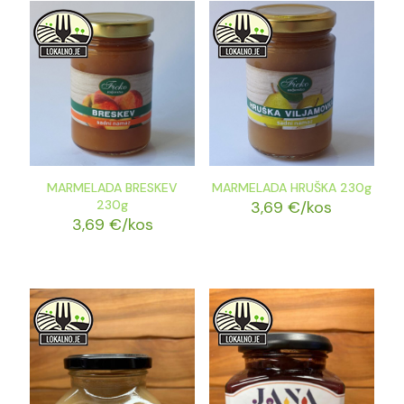
MARMELADA BRESKEV
MARMELADA HRUŠKA 230g
230g
3,69
€
/kos
3,69
€
/kos