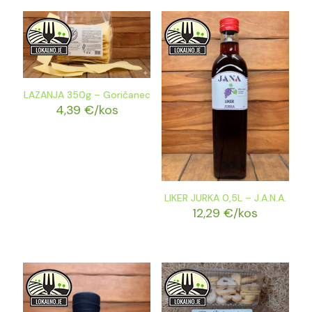
LAZANJA 350g – Goričanec
4,39
€
/kos
LIKER JURKA 0,5L – J.A.N.A.
12,29
€
/kos