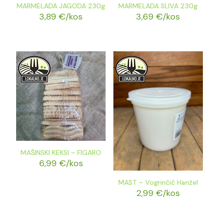
MARMELADA JAGODA 230g
MARMELADA SLIVA 230g
3,89
€
/kos
3,69
€
/kos
MAŠINSKI KEKSI – FIGARO
6,99
€
/kos
MAST – Vogrinčič Hanžel
2,99
€
/kos