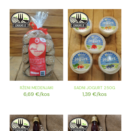
RŽENI MEDENJAKI
SADNI JOGURT 250G
6,69
€
/kos
1,39
€
/kos