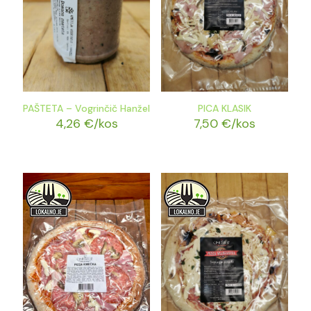
PAŠTETA – Vogrinčič Hanžel
PICA KLASIK
4,26
€
/kos
7,50
€
/kos