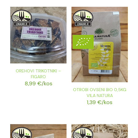
OREHOVI TRIKOTNIKI –
FIGARO
8,99
€
/kos
OTROBI OVSENI BIO 0,5KG
VILA NATURA
1,39
€
/kos