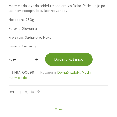
Marmelada jagoda prideluje sadjarstvo Ficko. Prideluje jo po
lastnem receptu brez konzervansov.
Neto teža: 230g
Poreklo: Slovenija
Proizvaja: Sadjarstvo Ficko
Samo še 1 na zalogi
Dodaj v košarico
MARMELADA
kos
JAGODA
230g
ŠIFRA:
00599
Kategoriji:
Domači izdelki
,
Med in
količina
marmelade
Deli
Opis