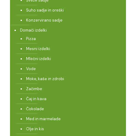
Sveže sadje
Suho sadje in oreški
Konzervirano sadje
Domači izdelki
Pizza
Mesni izdelki
Mlečni izdelki
Vode
Moke, kaše in zdrobi
Začimbe
Čaj in kava
Čokolade
Med in marmelade
Olje in kis