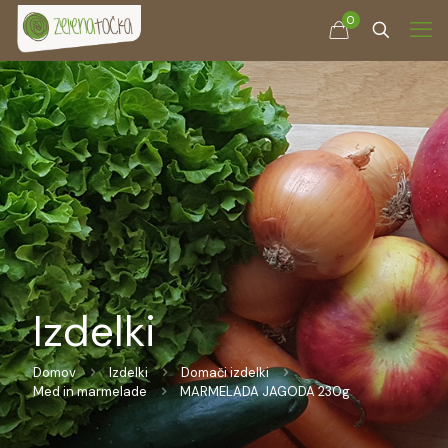
0
Izdelki
Domov
Izdelki
Domači izdelki
Med in marmelade
MARMELADA JAGODA 230g