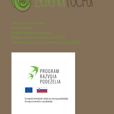
Naročanje in dostava
Načini plačila
Splošni pogoji poslovanja
Politika varnosti in kakovosti (PDF)
Seznam alergenov - sendviči in solate (PDF)