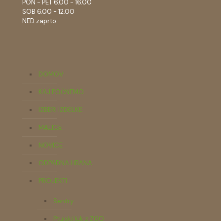
PON - PET 6.00 - 16.00
SOB 6.00 - 12.00
NED zaprto
DOMOV
KAJ POČNEMO
IZBERI IZDELKE
MALICE
NOVICE
ODPADNA HRANA
PROJEKTI
Sentry
Ptujski lük z ZGO