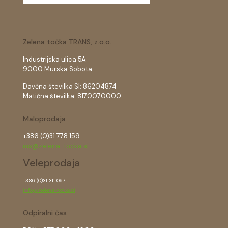
Zelena točka TRANS, z.o.o.
Industrijska ulica 5A
9000 Murska Sobota
Davčna številka SI: 86204874
Matična številka: 8170070000
Maloprodaja
+386 (0)31 778 159
ms@zelena-tocka.si
Veleprodaja
+386 (0)31 311 067
info@zelena-tocka.si
Odpiralni čas