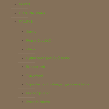
NOVICE
ODPADNA HRANA
PROJEKTI
Sentry
Ptujski lük z ZGO
Ofelia
Digitalizacija poti (eko) hrane
Breadcrumb
Trust-Food
Vzpostavitev lokalnega trga Zelena točka
Bučno olje 2022
Sveže in zdravo