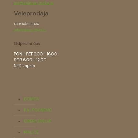
ms@zelena-tocka.si
Veleprodaja
+386 (0)31 311 067
info@zelena-tocka.si
Odpiralni čas
PON - PET 6.00 - 16.00
SOB 6.00 - 12.00
NED zaprto
DOMOV
KAJ POČNEMO
IZBERI IZDELKE
MALICE