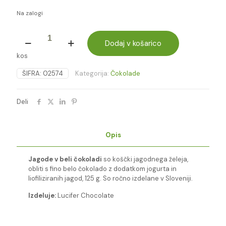
Na zalogi
OBLITE
JAGODE
Dodaj v košarico
125g
kos
-
Lucifer
ŠIFRA:
02574
Kategorija:
Čokolade
količina
Deli
Opis
Jagode v beli čokoladi
so koščki jagodnega želeja,
obliti s fino belo čokolado z dodatkom jogurta in
liofiliziranih jagod, 125 g. So ročno izdelane v Sloveniji.
Izdeluje:
Lucifer Chocolate