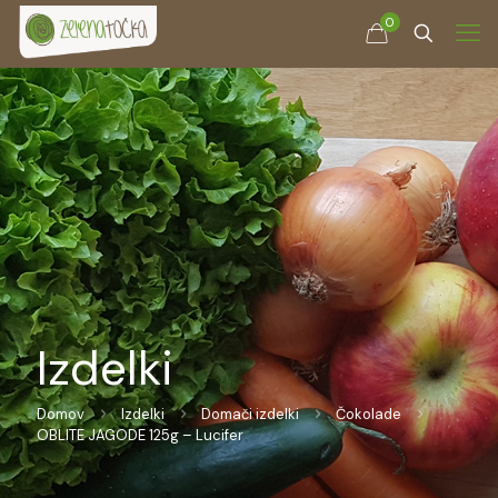
0
Izdelki
Domov
Izdelki
Domači izdelki
Čokolade
OBLITE JAGODE 125g – Lucifer