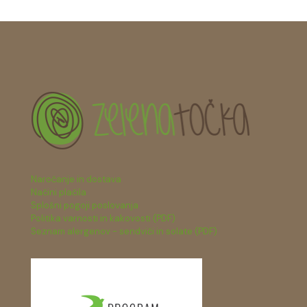
Naročanje in dostava
Načini plačila
Splošni pogoji poslovanja
Politika varnosti in kakovosti (PDF)
Seznam alergenov - sendviči in solate (PDF)