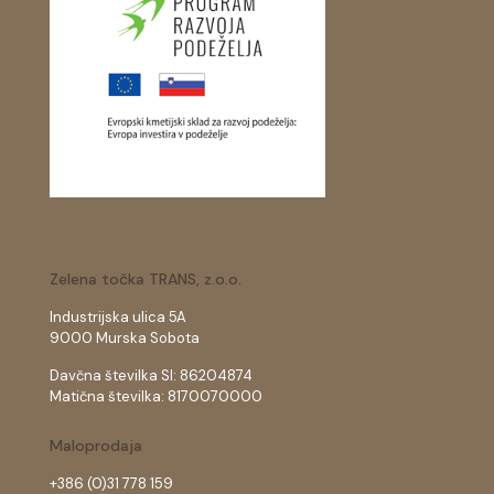
Zelena točka TRANS, z.o.o.
Industrijska ulica 5A
9000 Murska Sobota
Davčna številka SI: 86204874
Matična številka: 8170070000
Maloprodaja
+386 (0)31 778 159