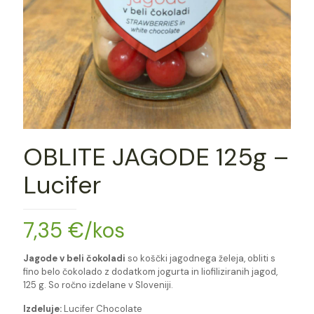
OBLITE JAGODE 125g –
Lucifer
7,35
€
/kos
Jagode v beli čokoladi
so koščki jagodnega želeja, obliti s
fino belo čokolado z dodatkom jogurta in liofiliziranih jagod,
125 g. So ročno izdelane v Sloveniji.
Izdeluje:
Lucifer Chocolate