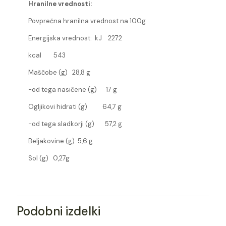
Hranilne vrednosti:
Povprečna hranilna vrednost na 100g
Energijska vrednost: kJ 2272
kcal 543
Maščobe (g) 28,8 g
-od tega nasičene (g) 17 g
Ogljikovi hidrati (g) 64,7 g
-od tega sladkorji (g) 57,2 g
Beljakovine (g) 5,6 g
Sol (g) 0,27g
Podobni izdelki