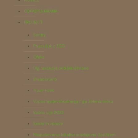
NOVICE
ODPADNA HRANA
PROJEKTI
Sentry
Ptujski lük z ZGO
Ofelia
Digitalizacija poti (eko) hrane
Breadcrumb
Trust-Food
Vzpostavitev lokalnega trga Zelena točka
Bučno olje 2022
Sveže in zdravo
Pospeševanje lokalne prodaje na Goričkem