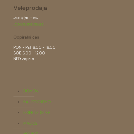
Veleprodaja
+386 (0)31 311 067
info@zelena-tocka.si
Odpiralni čas
PON - PET 6.00 - 16.00
SOB 6.00 - 12.00
NED zaprto
DOMOV
KAJ POČNEMO
IZBERI IZDELKE
MALICE