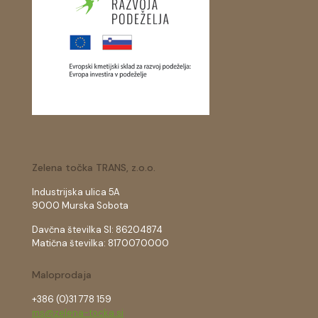
Zelena točka TRANS, z.o.o.
Industrijska ulica 5A
9000 Murska Sobota
Davčna številka SI: 86204874
Matična številka: 8170070000
Maloprodaja
+386 (0)31 778 159
ms@zelena-tocka.si