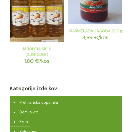
MARMELADA JAGODA 230g
3,89
€
/kos
JABOLČNI KIS 1L
(GJERGJEK)
1,80
€
/kos
Kategorije izdelkov
Prehranska dopolnila
Dom in vrt
Kruh
Zelenjava