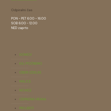
Odpiralni čas
PON - PET 6.00 - 16.00
SOB 6.00 - 12.00
NED zaprto
DOMOV
KAJ POČNEMO
IZBERI IZDELKE
MALICE
NOVICE
ODPADNA HRANA
PROJEKTI