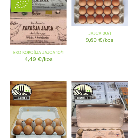
JAJCA 30/1
9,69
€
/kos
EKO KOKOŠJA JAJCA 10/1
4,49
€
/kos