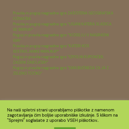
Pravila in pogoji nagradne igre ZAŠČITENA GEOGRAFSKA
OZNAČBA
Pravila in pogoji nagradne igre "UGANI KATERA SLADICA
SE SKRIVA!"
Pogoji in pravila nagradne igre "SODELUJ V NAGRADNI
IGRI"
Pravila in pogoji nagradne igre "KATERI KOS
SESTAVLJANKE MANJKA?"
Pogoji in pravila nagradne igre "IZPOLNI KUPONČEK,
ZADENI ZABOJČEK!"
Pogoji in pravila nagradne igre "DAN BUČNEGA OLJA Z
ZELENO TOČKO"
Na naši spletni strani uporabljamo piškotke z namenom
zagotavljanja čim boljše uporabniške izkušnje. S klikom na
© 2026 Zelena točka TRANS z.o.o. Vse pravice pridržane.
"Sprejmi" soglašate z uporabo VSEH piškotkov..