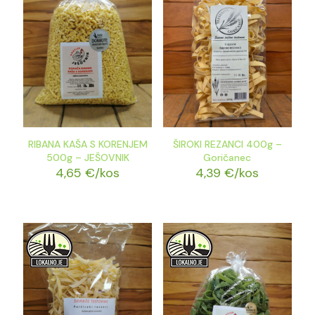
RIBANA KAŠA S KORENJEM
ŠIROKI REZANCI 400g –
500g – JEŠOVNIK
Goričanec
4,65
€
/kos
4,39
€
/kos