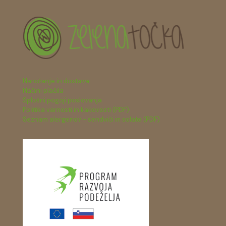
Naročanje in dostava
Načini plačila
Splošni pogoji poslovanja
Politika varnosti in kakovosti (PDF)
Seznam alergenov - sendviči in solate (PDF)