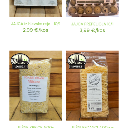
JAJCA iz hlevske reje -10/1
JAJCA PREPELIČJA 18/1
2,99
€
/kos
3,99
€
/kos
JUŠNE KRPICE 500g
JUŠNI REZANCI 400g –