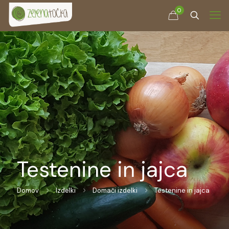
0
Testenine in jajca
Domov
Izdelki
Domači izdelki
Testenine in jajca