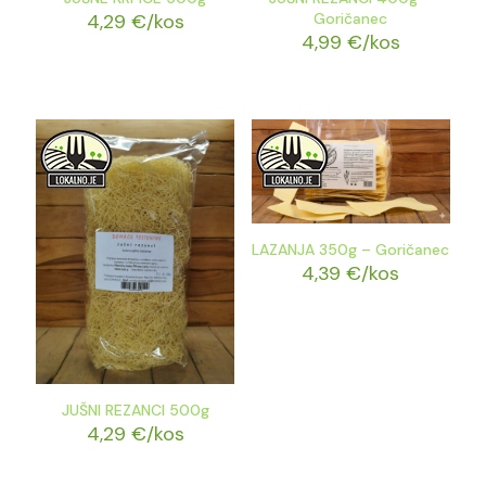
4,29
€
/kos
Goričanec
4,99
€
/kos
LAZANJA 350g – Goričanec
4,39
€
/kos
JUŠNI REZANCI 500g
4,29
€
/kos