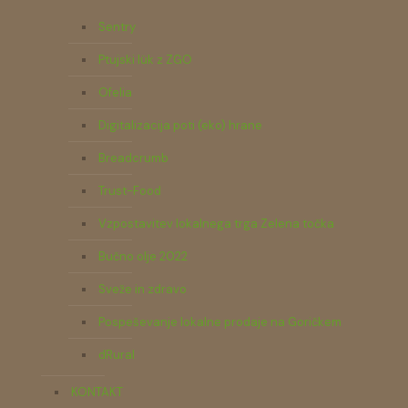
Sentry
Ptujski lük z ZGO
Ofelia
Digitalizacija poti (eko) hrane
Breadcrumb
Trust-Food
Vzpostavitev lokalnega trga Zelena točka
Bučno olje 2022
Sveže in zdravo
Pospeševanje lokalne prodaje na Goričkem
dRural
KONTAKT