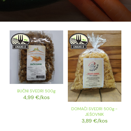
BUČNI SVEDRI 500g
4,99
€
/kos
DOMAČI SVEDRI 500g.-
JEŠOVNIK
3,89
€
/kos