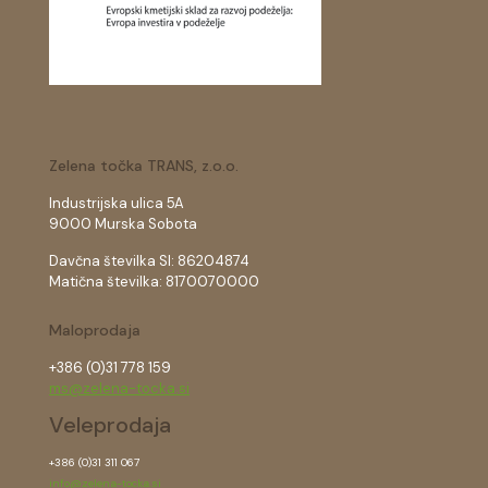
Zelena točka TRANS, z.o.o.
Industrijska ulica 5A
9000 Murska Sobota
Davčna številka SI: 86204874
Matična številka: 8170070000
Maloprodaja
+386 (0)31 778 159
ms@zelena-tocka.si
Veleprodaja
+386 (0)31 311 067
info@zelena-tocka.si