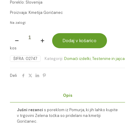
Poreklo: Slovenija
Proizvaja: Kmetija Goričanec
Na zalogi
JUŠNI
REZANCI
Dodaj v košarico
400g
kos
-
Goričanec
ŠIFRA:
02747
Kategoriji:
Domači izdelki
,
Testenine in jajca
količina
Deli
Opis
Jušni rezanci
s poreklom iz Pomurja, ki jih lahko kupite
v trgovini Zelena točka so pridelani na kmetiji
Goričanec.