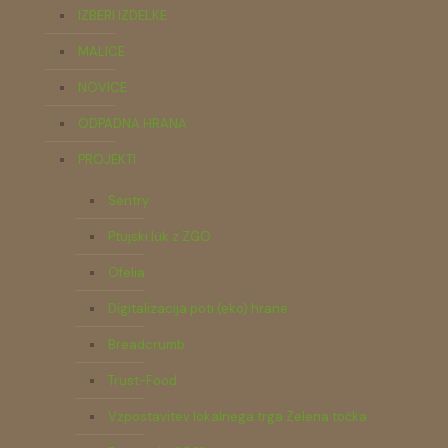
IZBERI IZDELKE
MALICE
NOVICE
ODPADNA HRANA
PROJEKTI
Sentry
Ptujski lük z ZGO
Ofelia
Digitalizacija poti (eko) hrane
Breadcrumb
Trust-Food
Vzpostavitev lokalnega trga Zelena točka