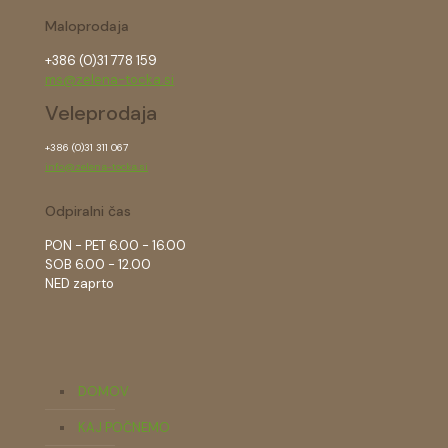
Maloprodaja
+386 (0)31 778 159
ms@zelena-tocka.si
Veleprodaja
+386 (0)31 311 067
info@zelena-tocka.si
Odpiralni čas
PON - PET 6.00 - 16.00
SOB 6.00 - 12.00
NED zaprto
DOMOV
KAJ POČNEMO