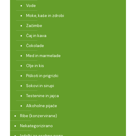
Vode
Moke, kaše in zdrobi
Začimbe
Čaj in kava
Čokolade
Med in marmelade
Olje in kis
Piškoti in prigrizki
Sokovi in sirupi
Testenine in jajca
Alkoholne pijače
Ribe (konzervirane)
Nekategorizirano
Izdelki za osebno nego