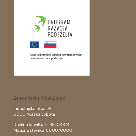
Zelena točka TRANS, z.o.o.
Industrijska ulica 5A
9000 Murska Sobota
Davčna številka SI: 86204874
Matična številka: 8170070000