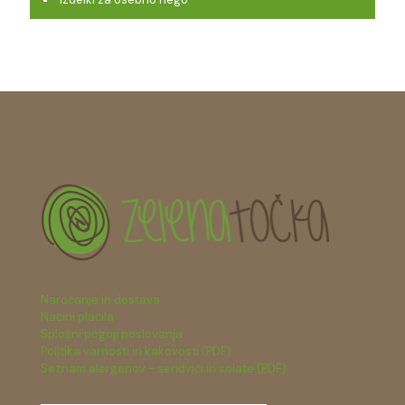
Naročanje in dostava
Načini plačila
Splošni pogoji poslovanja
Politika varnosti in kakovosti (PDF)
Seznam alergenov - sendviči in solate (PDF)