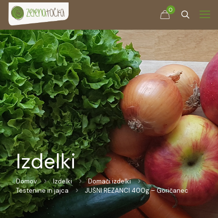
0
Izdelki
Domov
Izdelki
Domači izdelki
Testenine in jajca
JUŠNI REZANCI 400g – Goričanec