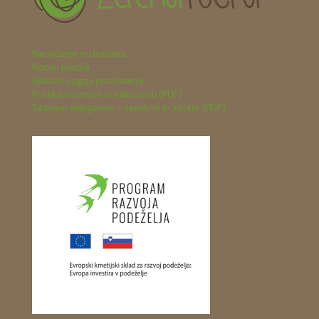
Naročanje in dostava
Načini plačila
Splošni pogoji poslovanja
Politika varnosti in kakovosti (PDF)
Seznam alergenov - sendviči in solate (PDF)