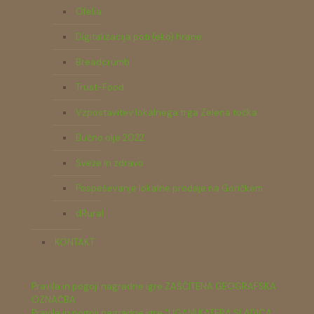
Ofelia
Digitalizacija poti (eko) hrane
Breadcrumb
Trust-Food
Vzpostavitev lokalnega trga Zelena točka
Bučno olje 2022
Sveže in zdravo
Pospeševanje lokalne prodaje na Goričkem
dRural
KONTAKT
Pravila in pogoji nagradne igre ZAŠČITENA GEOGRAFSKA
OZNAČBA
Pravila in pogoji nagradne igre "UGANI KATERA SLADICA