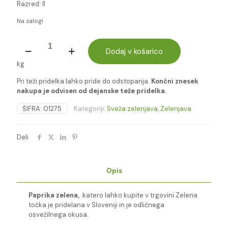
Razred: II
Na zalogi
PAPRIKA
ZELENA
Dodaj v košarico
-
kg
lokalno
količina
Pri teži pridelka lahko pride do odstopanja.
Končni znesek
nakupa je odvisen od dejanske teže pridelka.
ŠIFRA:
01275
Kategoriji:
Sveža zelenjava
,
Zelenjava
Deli
Opis
Paprika zelena,
katero lahko kupite v trgovini Zelena
točka je pridelana v Sloveniji in je odličnega
osvežilnega okusa.