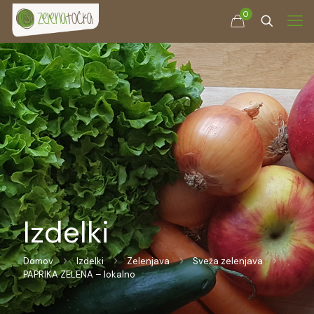
0
Izdelki
Domov
Izdelki
Zelenjava
Sveža zelenjava
PAPRIKA ZELENA – lokalno