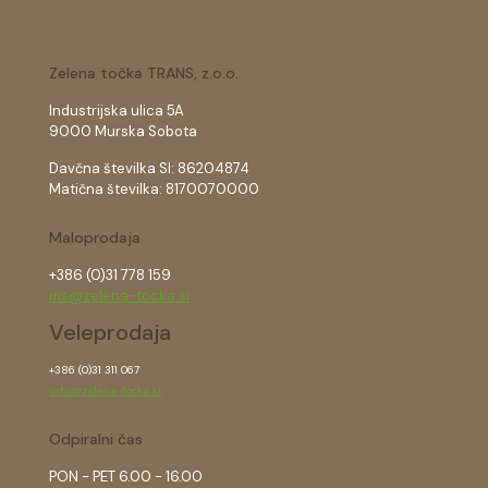
Zelena točka TRANS, z.o.o.
Industrijska ulica 5A
9000 Murska Sobota
Davčna številka SI: 86204874
Matična številka: 8170070000
Maloprodaja
+386 (0)31 778 159
ms@zelena-tocka.si
Veleprodaja
+386 (0)31 311 067
info@zelena-tocka.si
Odpiralni čas
PON - PET 6.00 - 16.00