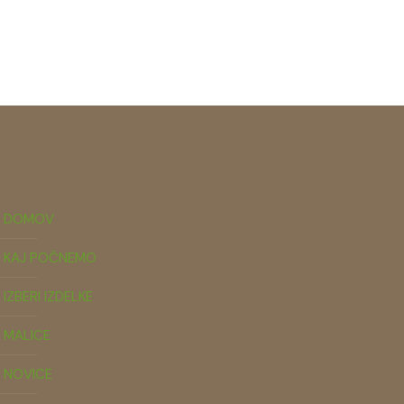
DOMOV
KAJ POČNEMO
IZBERI IZDELKE
MALICE
NOVICE