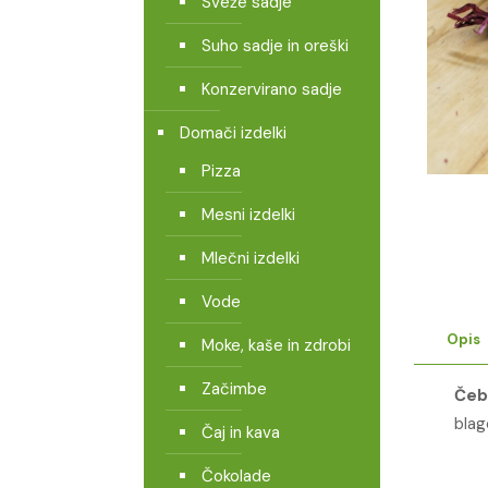
Sveže sadje
Suho sadje in oreški
Konzervirano sadje
Domači izdelki
Pizza
Mesni izdelki
Mlečni izdelki
Vode
Opis
Moke, kaše in zdrobi
Začimbe
Čeb
blag
Čaj in kava
Čokolade