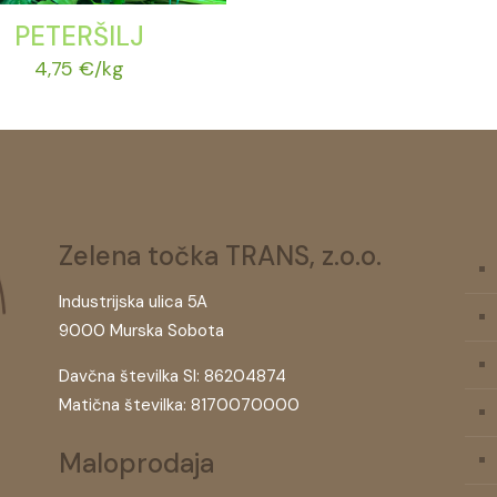
PETERŠILJ
4,75
€
/kg
Zelena točka TRANS, z.o.o.
Industrijska ulica 5A
9000 Murska Sobota
Davčna številka SI: 86204874
Matična številka: 8170070000
Maloprodaja