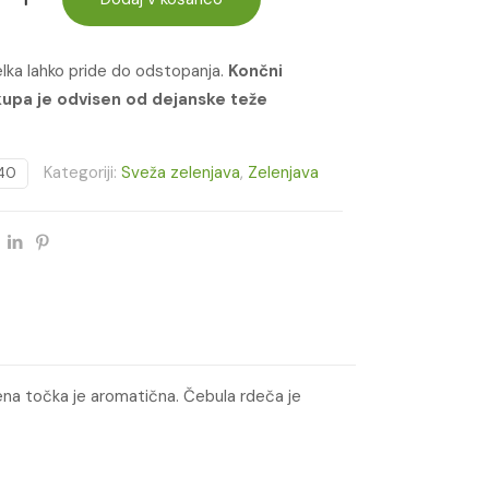
delka lahko pride do odstopanja.
Končni
upa je odvisen od dejanske teže
Kategoriji:
Sveža zelenjava
,
Zelenjava
40
elena točka je aromatična. Čebula rdeča je