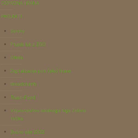
ODPADNA HRANA
PROJEKTI
Sentry
Ptujski lük z ZGO
Ofelia
Digitalizacija poti (eko) hrane
Breadcrumb
Trust-Food
Vzpostavitev lokalnega trga Zelena
točka
Bučno olje 2022