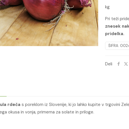
kg
SLO.
količina
Pri teži pri
znesek nak
pridelka.
ŠIFRA:
002
Deli
ula rdeča
s poreklom iz Slovenije, ki jo lahko kupite v trgovini Z
ega okusa in vonja, primerna za solate in priloge.