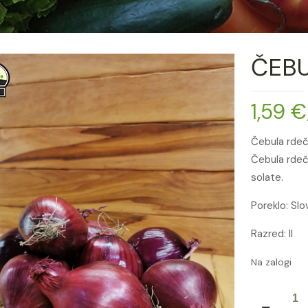
ČEBU
1,59
€
Čebula rdeča
Čebula rdeča
solate.
Poreklo: Slo
Razred: II
Na zalogi
ČEBULA
RDEČA