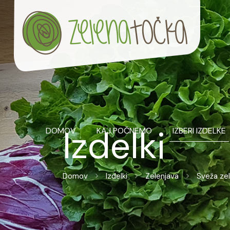
Izdelki
DOMOV
KAJ POČNEMO
IZBERI IZDELKE
Domov
Izdelki
Zelenjava
Sveža ze