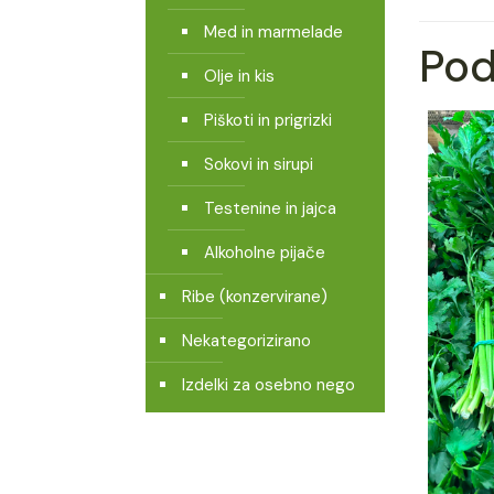
Med in marmelade
Pod
Olje in kis
Piškoti in prigrizki
Sokovi in sirupi
Testenine in jajca
Alkoholne pijače
Ribe (konzervirane)
Nekategorizirano
Izdelki za osebno nego