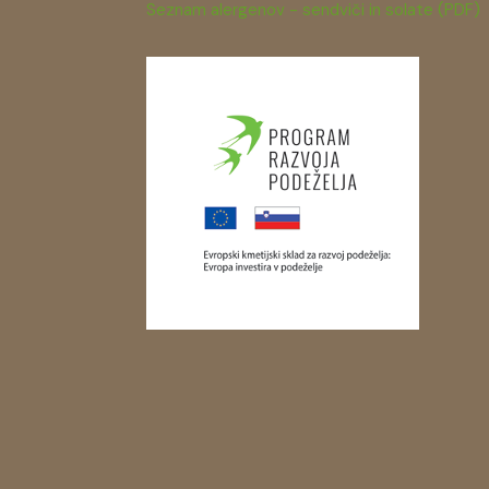
Seznam alergenov - sendviči in solate (PDF)