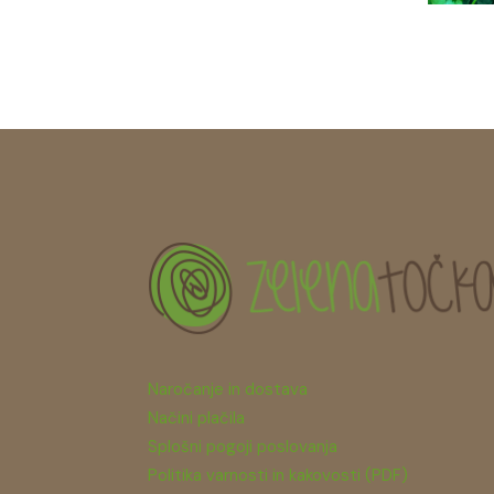
Naročanje in dostava
Načini plačila
Splošni pogoji poslovanja
Politika varnosti in kakovosti (PDF)