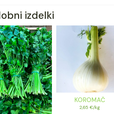
obni izdelki
KOROMAČ
2,65
€
/kg