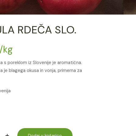
LA RDEČA SLO.
/kg
 s poreklom iz Slovenije je aromatična.
 je blagega okusa in vonja, primerna za
venija
Dodaj v košarico