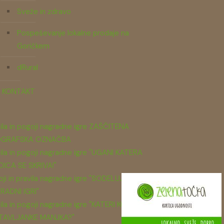
Sveže in zdravo
Pospeševanje lokalne prodaje na
Goričkem
dRural
KONTAKT
ila in pogoji nagradne igre ZAŠČITENA
GRAFSKA OZNAČBA
ila in pogoji nagradne igre "UGANI KATERA
DICA SE SKRIVA!"
ji in pravila nagradne igre "SODELUJ V
RADNI IGRI"
ila in pogoji nagradne igre "KATERI KOS
TAVLJANKE MANJKA?"