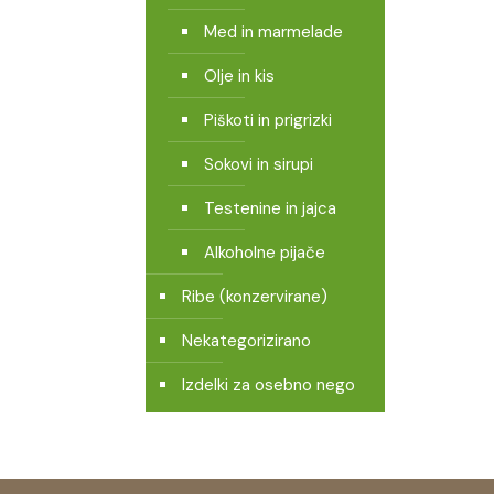
Med in marmelade
Olje in kis
Piškoti in prigrizki
Sokovi in sirupi
Testenine in jajca
Alkoholne pijače
Ribe (konzervirane)
Nekategorizirano
Izdelki za osebno nego