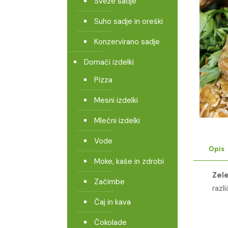
Sveže sadje
Suho sadje in oreški
Konzervirano sadje
Domači izdelki
Pizza
Mesni izdelki
Mlečni izdelki
Vode
Opis
Moke, kaše in zdrobi
Zel
Začimbe
razl
Čaj in kava
Čokolade