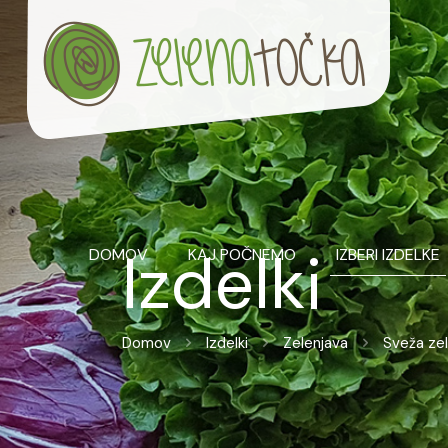
Izdelki
DOMOV
KAJ POČNEMO
IZBERI IZDELKE
Domov
Izdelki
Zelenjava
Sveža ze