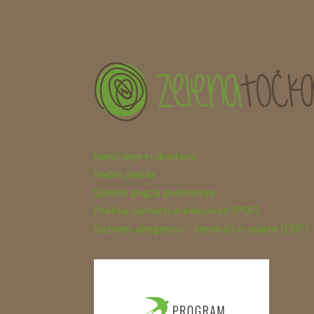
Naročanje in dostava
Načini plačila
Splošni pogoji poslovanja
Politika varnosti in kakovosti (PDF)
Seznam alergenov - sendviči in solate (PDF)