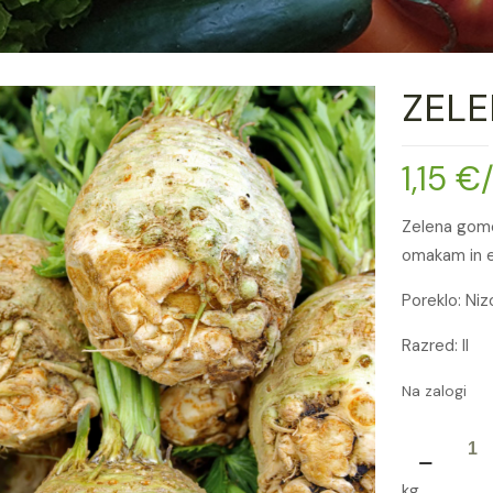
ZEL
1,15
€
Zelena gomol
omakam in 
Poreklo: Ni
Razred: II
Na zalogi
ZELENA
GOMOLJ
kg
količina