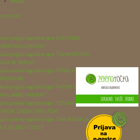
dRural
KONTAKT
ila in pogoji nagradne igre ZAŠČITENA
GRAFSKA OZNAČBA
ila in pogoji nagradne igre "UGANI KATERA
DICA SE SKRIVA!"
ji in pravila nagradne igre "SODELUJ V
RADNI IGRI"
ila in pogoji nagradne igre "KATERI KOS
TAVLJANKE MANJKA?"
ji in pravila nagradne igre "IZPOLNI
ONČEK, ZADENI ZABOJČEK!"
ji in pravila nagradne igre "DAN BUČNEGA
A Z ZELENO TOČKO"