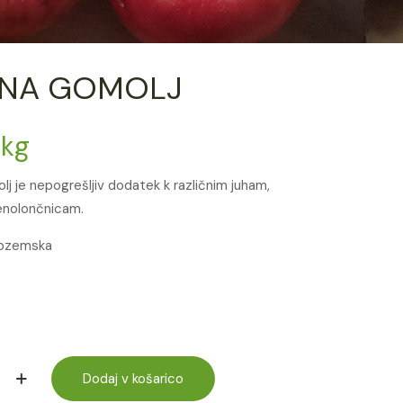
ENA GOMOLJ
/kg
j je nepogrešljiv dodatek k različnim juham,
enolončnicam.
zozemska
Dodaj v košarico