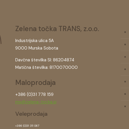
Zelena točka TRANS, z.o.o.
Industrijska ulica 5A
9000 Murska Sobota
Davčna številka SI: 86204874
Matična številka: 8170070000
Maloprodaja
+386 (0)31 778 159
ms@zelena-tocka.si
Veleprodaja
+386 (0)31 311 067