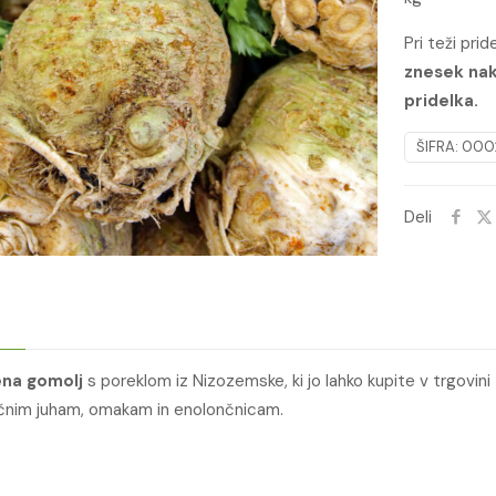
Pri teži pri
znesek nak
pridelka.
ŠIFRA:
000
Deli
ena gomolj
s poreklom iz Nizozemske, ki jo lahko kupite v trgovin
ičnim juham, omakam in enolončnicam.