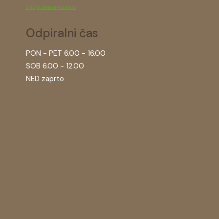
info@zelena-tocka.si
Odpiralni čas
PON - PET 6.00 - 16.00
SOB 6.00 - 12.00
NED zaprto