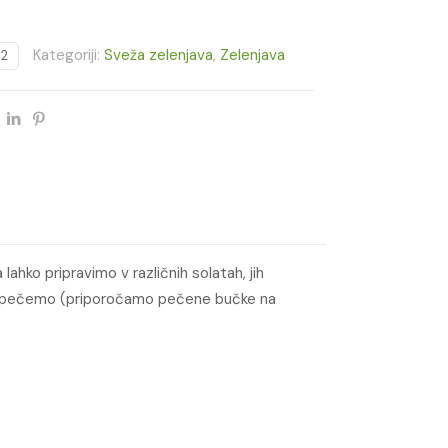
Kategoriji:
Sveža zelenjava
,
Zelenjava
2
lahko pripravimo v različnih solatah, jih
to spečemo (priporočamo pečene bučke na