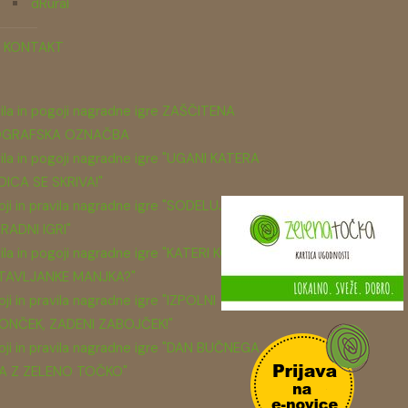
dRural
KONTAKT
ila in pogoji nagradne igre ZAŠČITENA
GRAFSKA OZNAČBA
ila in pogoji nagradne igre "UGANI KATERA
DICA SE SKRIVA!"
ji in pravila nagradne igre "SODELUJ V
RADNI IGRI"
ila in pogoji nagradne igre "KATERI KOS
TAVLJANKE MANJKA?"
ji in pravila nagradne igre "IZPOLNI
ONČEK, ZADENI ZABOJČEK!"
ji in pravila nagradne igre "DAN BUČNEGA
A Z ZELENO TOČKO"