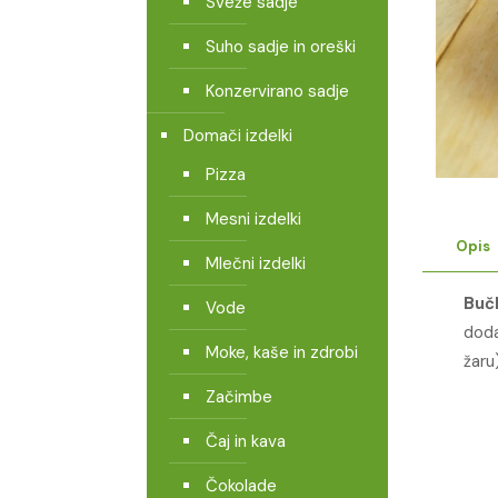
Sveže sadje
Suho sadje in oreški
Konzervirano sadje
Domači izdelki
Pizza
Mesni izdelki
Opis
Mlečni izdelki
Buč
Vode
doda
Moke, kaše in zdrobi
žaru
Začimbe
Čaj in kava
Čokolade