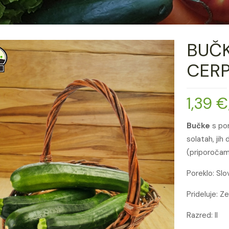
BUČK
CER
1,39
€
Bučke
s por
solatah, ji
(priporočam
Poreklo: Slo
Prideluje: 
Razred: II