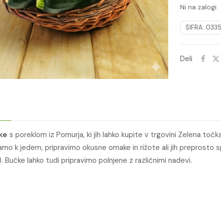
Ni na zalogi
ŠIFRA:
0335
Deli
ke
s poreklom iz Pomurja, ki jih lahko kupite v trgovini Zelena točka 
mo k jedem, pripravimo okusne omake in rižote ali jih prepros
). Bučke lahko tudi pripravimo polnjene z različnimi nadevi.