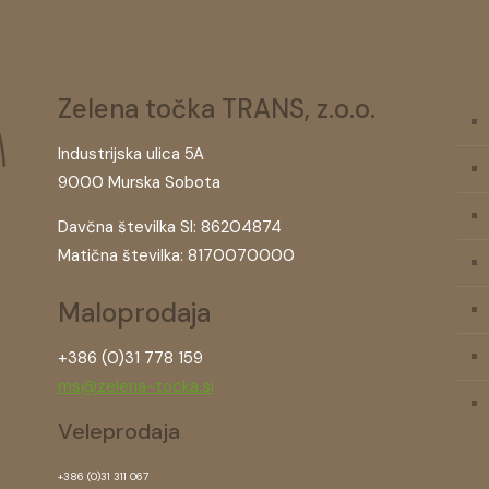
Zelena točka TRANS, z.o.o.
Industrijska ulica 5A
9000 Murska Sobota
Davčna številka SI: 86204874
Matična številka: 8170070000
Maloprodaja
+386 (0)31 778 159
ms@zelena-tocka.si
Veleprodaja
+386 (0)31 311 067