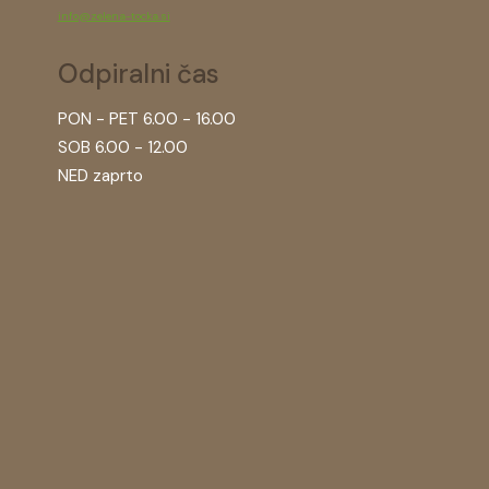
info@zelena-tocka.si
Odpiralni čas
PON - PET 6.00 - 16.00
SOB 6.00 - 12.00
NED zaprto