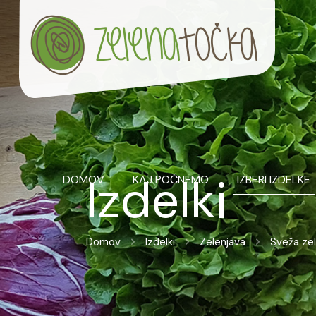
Izdelki
DOMOV
KAJ POČNEMO
IZBERI IZDELKE
Domov
Izdelki
Zelenjava
Sveža ze