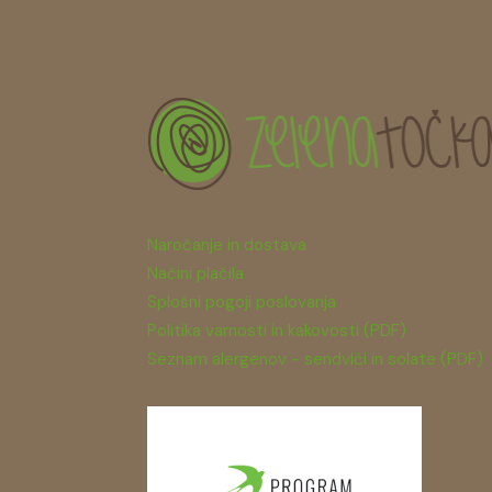
Naročanje in dostava
Načini plačila
Splošni pogoji poslovanja
Politika varnosti in kakovosti (PDF)
Seznam alergenov - sendviči in solate (PDF)