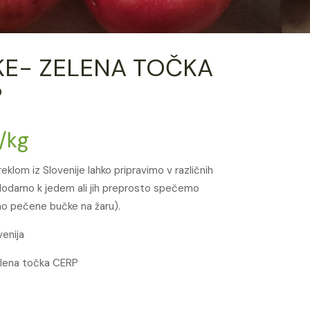
E- ZELENA TOČKA
P
/kg
eklom iz Slovenije lahko pripravimo v različnih
h dodamo k jedem ali jih preprosto spečemo
o pečene bučke na žaru).
venija
Zelena točka CERP