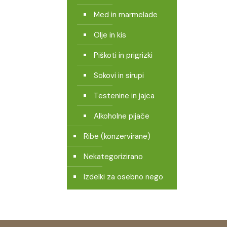
Med in marmelade
Olje in kis
Piškoti in prigrizki
Sokovi in sirupi
Testenine in jajca
Alkoholne pijače
Ribe (konzervirane)
Nekategorizirano
Izdelki za osebno nego