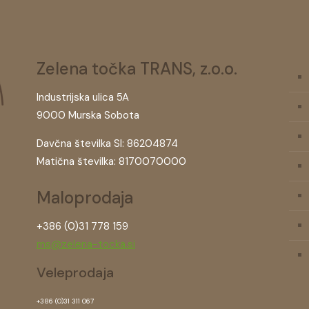
Zelena točka TRANS, z.o.o.
Industrijska ulica 5A
9000 Murska Sobota
Davčna številka SI: 86204874
Matična številka: 8170070000
Maloprodaja
+386 (0)31 778 159
ms@zelena-tocka.si
Veleprodaja
+386 (0)31 311 067