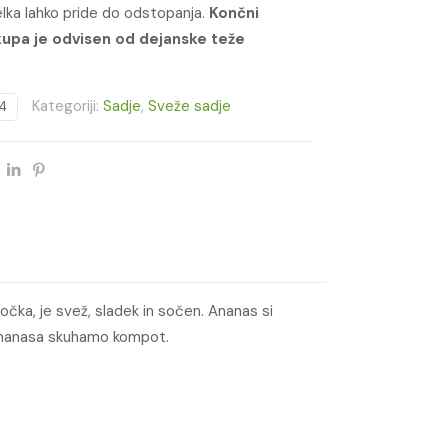
delka lahko pride do odstopanja.
Končni
upa je odvisen od dejanske teže
Kategoriji:
Sadje
,
Sveže sadje
4
očka, je svež, sladek in sočen. Ananas si
 ananasa skuhamo kompot.