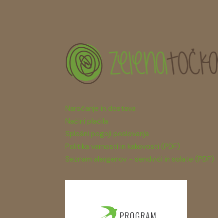
Naročanje in dostava
Načini plačila
Splošni pogoji poslovanja
Politika varnosti in kakovosti (PDF)
Seznam alergenov - sendviči in solate (PDF)