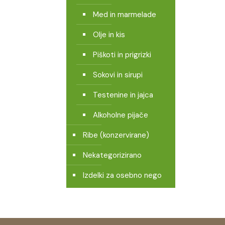
Med in marmelade
Olje in kis
Piškoti in prigrizki
Sokovi in sirupi
Testenine in jajca
Alkoholne pijače
Ribe (konzervirane)
Nekategorizirano
Izdelki za osebno nego