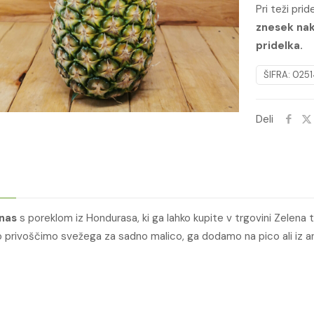
Pri teži pri
znesek nak
pridelka.
ŠIFRA:
0251
Deli
nas
s poreklom iz Hondurasa, ki ga lahko kupite v trgovini Zelena t
o privoščimo svežega za sadno malico, ga dodamo na pico ali iz