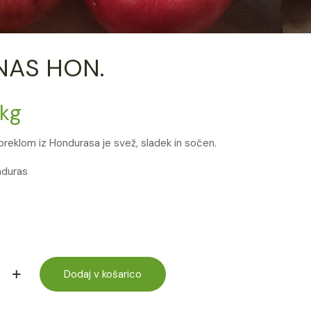
NAS HON.
/kg
reklom iz Hondurasa je svež, sladek in sočen.
nduras
Dodaj v košarico