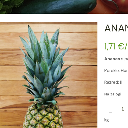
ANA
1,71
€
Ananas
s po
Poreklo: Ho
Razred: II.
Na zalogi
ANANAS
HON.
kg
količina