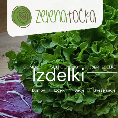
Izdelki
DOMOV
KAJ POČNEMO
IZBERI IZDELKE
Domov
Izdelki
Sadje
Sveže sadje