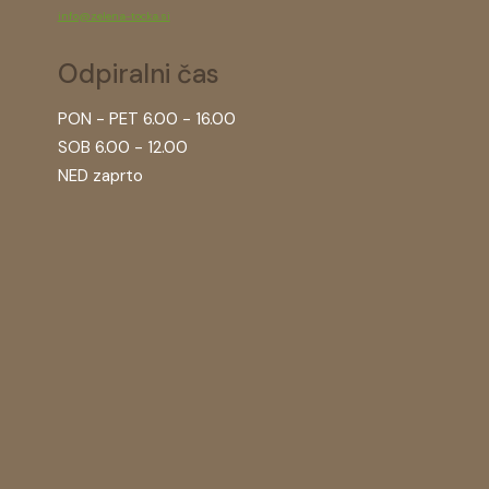
info@zelena-tocka.si
Odpiralni čas
PON - PET 6.00 - 16.00
SOB 6.00 - 12.00
NED zaprto