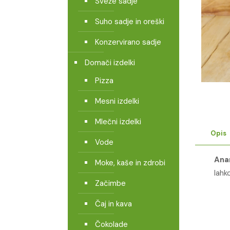
Sveže sadje
Suho sadje in oreški
Konzervirano sadje
Domači izdelki
Pizza
Mesni izdelki
Mlečni izdelki
Opis
Vode
Ana
Moke, kaše in zdrobi
lahk
Začimbe
Čaj in kava
Čokolade