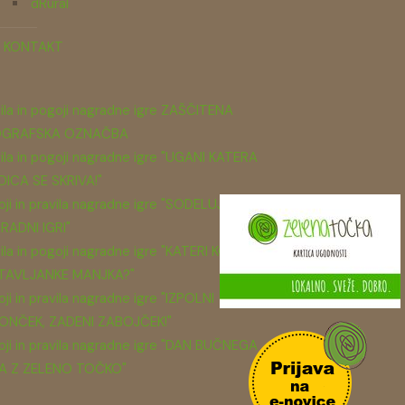
dRural
KONTAKT
ila in pogoji nagradne igre ZAŠČITENA
GRAFSKA OZNAČBA
ila in pogoji nagradne igre "UGANI KATERA
DICA SE SKRIVA!"
ji in pravila nagradne igre "SODELUJ V
RADNI IGRI"
ila in pogoji nagradne igre "KATERI KOS
TAVLJANKE MANJKA?"
ji in pravila nagradne igre "IZPOLNI
ONČEK, ZADENI ZABOJČEK!"
ji in pravila nagradne igre "DAN BUČNEGA
A Z ZELENO TOČKO"