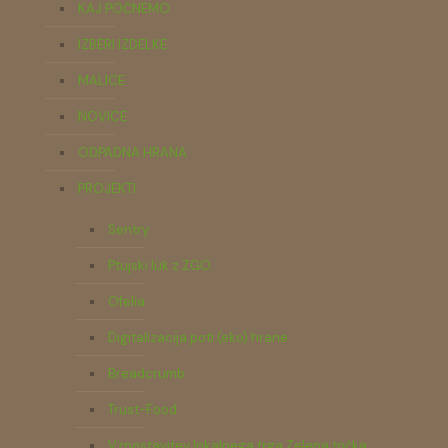
KAJ POČNEMO
IZBERI IZDELKE
MALICE
NOVICE
ODPADNA HRANA
PROJEKTI
Sentry
Ptujski lük z ZGO
Ofelia
Digitalizacija poti (eko) hrane
Breadcrumb
Trust-Food
Vzpostavitev lokalnega trga Zelena točka