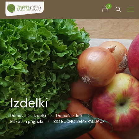
0
Izdelki
Domov
Izdelki
Domači izdelki
Piškoti in prigrizki
BIO BUČNO SEME PALDAUF