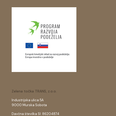
Zelena točka TRANS, z.o.o.
Industrijska ulica 5A
9000 Murska Sobota
Davčna številka SI: 86204874