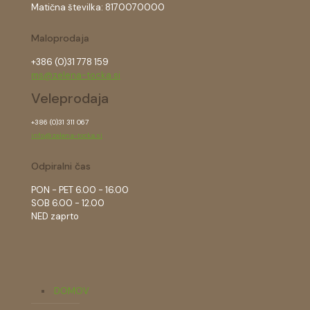
Matična številka: 8170070000
Maloprodaja
+386 (0)31 778 159
ms@zelena-tocka.si
Veleprodaja
+386 (0)31 311 067
info@zelena-tocka.si
Odpiralni čas
PON - PET 6.00 - 16.00
SOB 6.00 - 12.00
NED zaprto
DOMOV