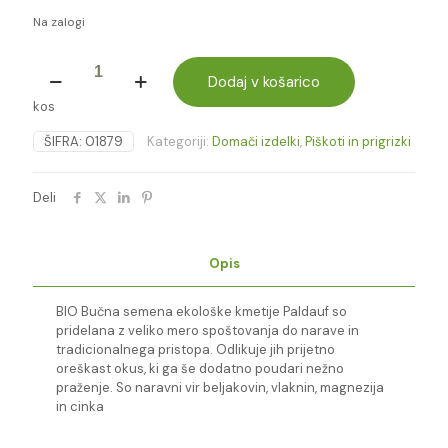
Na zalogi
BIO
BUČNO
Dodaj v košarico
SEME
kos
PALDAUF
količina
ŠIFRA:
01879
Kategoriji:
Domači izdelki
,
Piškoti in prigrizki
Deli
Opis
BIO Bučna semena ekološke kmetije Paldauf so
pridelana z veliko mero spoštovanja do narave in
tradicionalnega pristopa. Odlikuje jih prijetno
oreškast okus, ki ga še dodatno poudari nežno
praženje. So naravni vir beljakovin, vlaknin, magnezija
in cinka