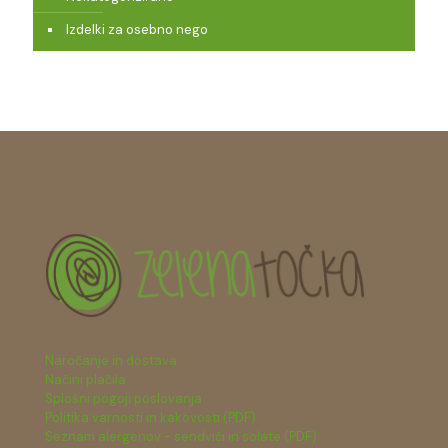
Izdelki za osebno nego
Naročanje in dostava
Načini plačila
Splošni pogoji poslovanja
Politika varnosti in kakovosti (PDF)
Seznam alergenov - sendviči in solate (PDF)