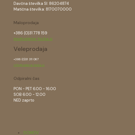
Davčna številka SI: 86204874
Matična številka: 8170070000
Maloprodaja
+386 (0)31 778 159
ms@zelena-tocka.si
Veleprodaja
+386 (0)31 311 067
info@zelena-tocka.si
Odpiralni čas
PON - PET 6.00 - 16.00
SOB 6.00 - 12.00
NED zaprto
DOMOV