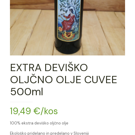
EXTRA DEVIŠKO
OLJČNO OLJE CUVEE
500ml
19,49
€
/kos
100% ekstra deviško oljčno olje
Ekološko pridelano in predelano v Sloveniji