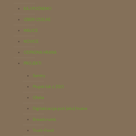
KAJ POČNEMO
IZBERI IZDELKE
MALICE
NOVICE
ODPADNA HRANA
PROJEKTI
Sentry
Ptujski lük z ZGO
Ofelia
Digitalizacija poti (eko) hrane
Breadcrumb
Trust-Food