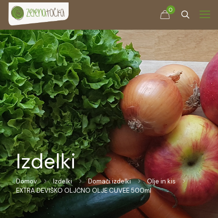
0
Izdelki
Domov
Izdelki
Domači izdelki
Olje in kis
EXTRA DEVIŠKO OLJČNO OLJE CUVEE 500ml