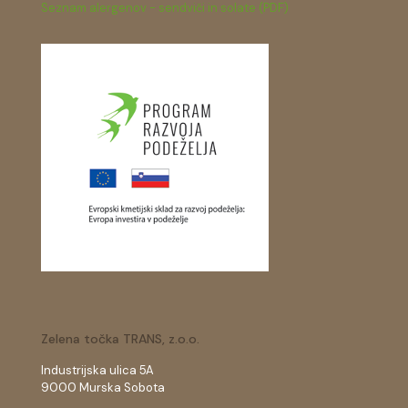
Seznam alergenov - sendviči in solate (PDF)
Zelena točka TRANS, z.o.o.
Industrijska ulica 5A
9000 Murska Sobota