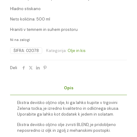
Hladno stiskano
Neto količina: 500 ml
Hraniti v temnem in suhem prostoru
Ni na zalogi
ŠIFRA:
02078
Kategorija:
Olje in kis
Deli
Opis
Ekstra deviško oljčno olje, ki ga lahko kupite v trgovini
Zelena točka, je izredno kvalitetno in odličnega okusa.
Uporabite ga lahko kot dodatek k jedem in solatam.
Ekstra deviško oljčno olje zvrsti BLEND, je pridobljeno
neposredno iz oljk in zgolj z mehanskimi postopki.