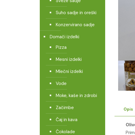
Sveže sadje
Suho sadje in oreški
Konzervirano sadje
Domači izdelki
Pizza
Mesni izdelki
Mlečni izdelki
Vode
Moke, kaše in zdrobi
Začimbe
Opis
Čaj in kava
Oli
Čokolade
Prim