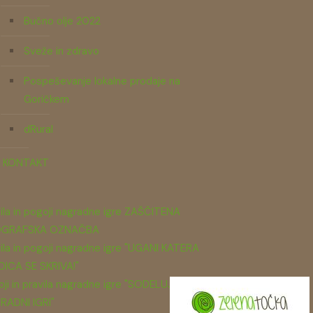
Bučno olje 2022
Sveže in zdravo
Pospeševanje lokalne prodaje na
Goričkem
dRural
KONTAKT
ila in pogoji nagradne igre ZAŠČITENA
GRAFSKA OZNAČBA
ila in pogoji nagradne igre "UGANI KATERA
DICA SE SKRIVA!"
ji in pravila nagradne igre "SODELUJ V
RADNI IGRI"