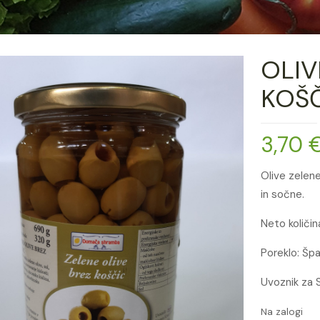
OLIV
KOŠČ
3,70
Olive zelene
in sočne.
Neto količin
Poreklo: Špa
Uvoznik za 
Na zalogi