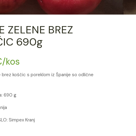
E ZELENE BREZ
IC 690g
€
/kos
 brez koščic s poreklom iz Španije so odlične
a: 690 g
nija
SLO: Simpex Kranj