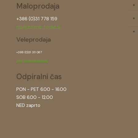
Maloprodaja
+386 (0)31 778 159
ms@zelena-tocka.si
Veleprodaja
+386 (0)31 311 067
info@zelena-tocka.si
Odpiralni čas
PON - PET 6.00 - 16.00
SOB 6.00 - 12.00
NED zaprto