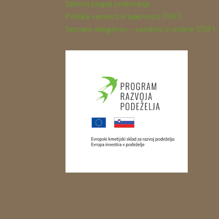
Splošni pogoji poslovanja
Politika varnosti in kakovosti (PDF)
Seznam alergenov - sendviči in solate (PDF)