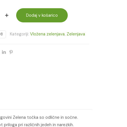
Dodaj v košarico
Kategoriji:
Vložena zelenjava
,
Zelenjava
98
 trgovini Zelena točka so odlične in sočne.
priloga pri različnih jedeh in narezkih.