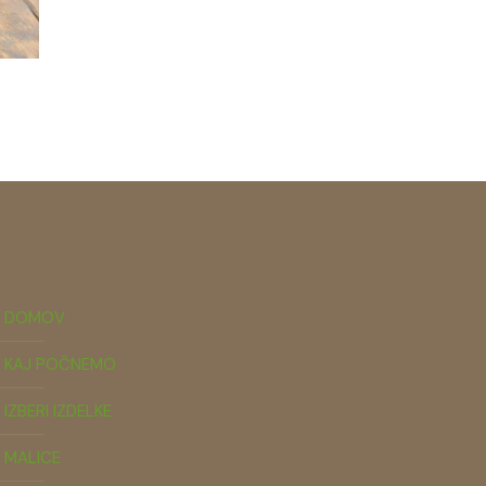
DOMOV
KAJ POČNEMO
IZBERI IZDELKE
MALICE