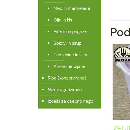
Med in marmelade
Olje in kis
Pod
Piškoti in prigrizki
Sokovi in sirupi
Testenine in jajca
Alkoholne pijače
Ribe (konzervirane)
Nekategorizirano
Izdelki za osebno nego
ZELJ