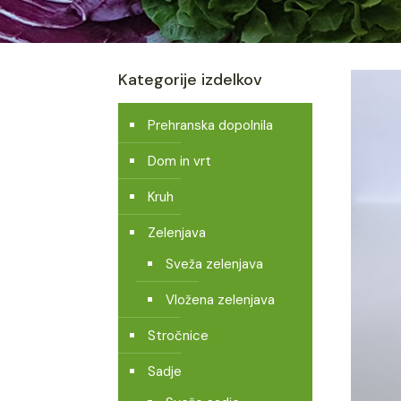
Kategorije izdelkov
Prehranska dopolnila
Dom in vrt
Kruh
Zelenjava
Sveža zelenjava
Vložena zelenjava
Stročnice
Sadje