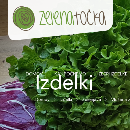
Izdelki
DOMOV
KAJ POČNEMO
IZBERI IZDELKE
Domov
Izdelki
Zelenjava
Vložena z