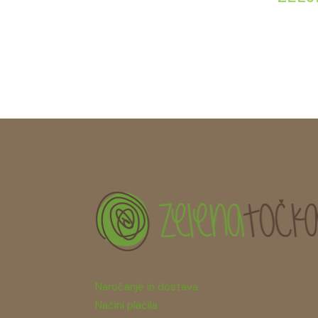
Naročanje in dostava
Načini plačila