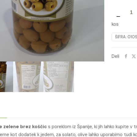
OLIVE
ZELENE
kos
BREZ
KOŠČIC
ŠIFRA:
010
690g
količina
Deli
ve zelene brez koščic
s poreklom iz Španije, ki jih lahko kupite v
erne kot dodatek k jedem, za solato, olive lahko uporabimo tudi kot 