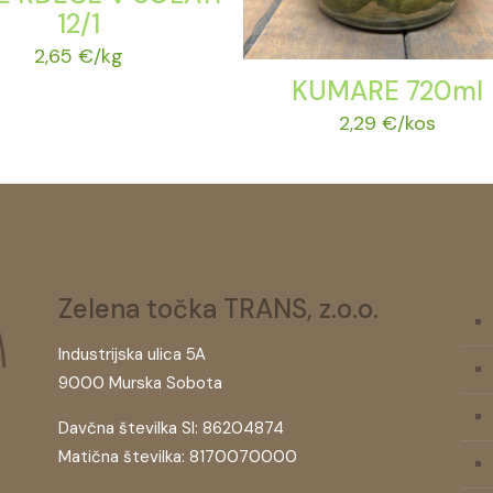
12/1
2,65
€
/kg
KUMARE 720ml
2,29
€
/kos
Zelena točka TRANS, z.o.o.
Industrijska ulica 5A
9000 Murska Sobota
Davčna številka SI: 86204874
Matična številka: 8170070000