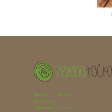
Naročanje in dostava
Načini plačila
Splošni pogoji poslovanja