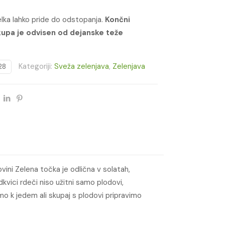
delka lahko pride do odstopanja.
Končni
upa je odvisen od dejanske teže
Kategoriji:
Sveža zelenjava
,
Zelenjava
28
vini Zelena točka je odlična v solatah,
kvici rdeči niso užitni samo plodovi,
amo k jedem ali skupaj s plodovi pripravimo