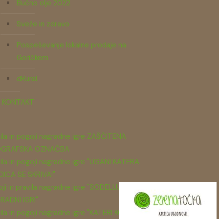
Bučno olje 2022
Sveže in zdravo
Pospeševanje lokalne prodaje na
Goričkem
dRural
KONTAKT
ila in pogoji nagradne igre ZAŠČITENA
GRAFSKA OZNAČBA
ila in pogoji nagradne igre "UGANI KATERA
DICA SE SKRIVA!"
ji in pravila nagradne igre "SODELUJ V
RADNI IGRI"
ila in pogoji nagradne igre "KATERI KOS