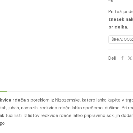
količina
Pri teži pri
znesek nak
pridelka.
ŠIFRA:
005
Deli
kvica rdeča
s poreklom iz Nizozemske, katero lahko kupite v trgo
ah, juhah, namazih, redkvico rdečo lahko spečemo, dušimo. Pri red
k tudi listi. Iz listov redkvice rdeče lahko pripravimo sok, jih dod
ogo.