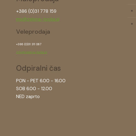
+386 (0)31 778 159
ms@zelena-tocka.si
Veleprodaja
+386 (0)31 311 067
info@zelena-tocka.si
Odpiralni čas
PON - PET 6.00 - 16.00
SOB 6.00 - 12.00
NED zaprto