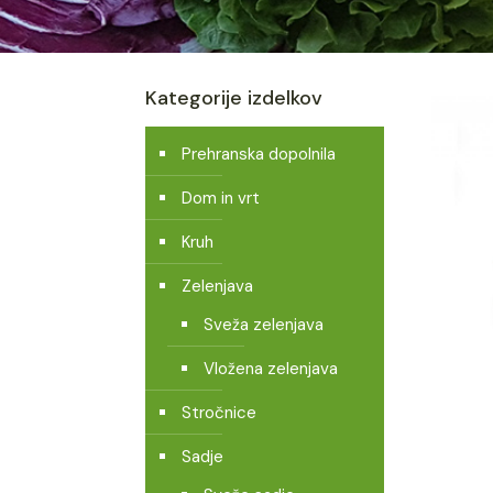
Kategorije izdelkov
Prehranska dopolnila
Dom in vrt
Kruh
Zelenjava
Sveža zelenjava
Vložena zelenjava
Stročnice
Sadje