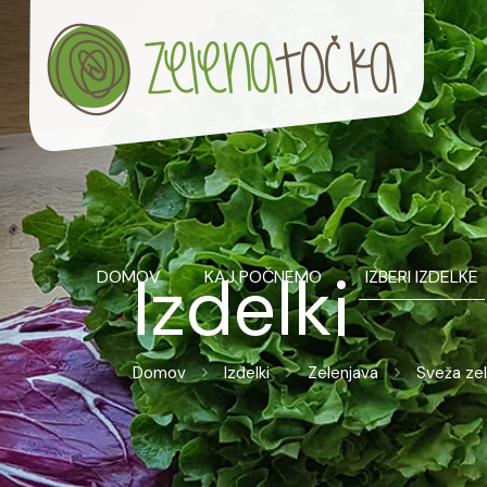
Izdelki
DOMOV
KAJ POČNEMO
IZBERI IZDELKE
Domov
Izdelki
Zelenjava
Sveža ze