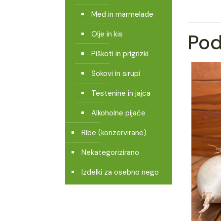
Med in marmelade
Olje in kis
Pod
Piškoti in prigrizki
Sokovi in sirupi
Testenine in jajca
Alkoholne pijače
Ribe (konzervirane)
Nekategorizirano
Izdelki za osebno nego