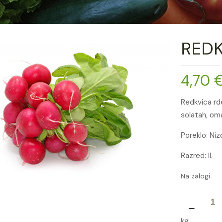
REDK
4,70
Redkvica rd
solatah, oma
Poreklo: Ni
Razred: II.
Na zalogi
REDKVICA
RDEČA
kg
NIZ.