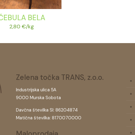
ČEBULA BELA
2,80
€
/kg
Zelena točka TRANS, z.o.o.
Industrijska ulica 5A
9000 Murska Sobota
Davčna številka SI: 86204874
Matična številka: 8170070000
Maloprodaja