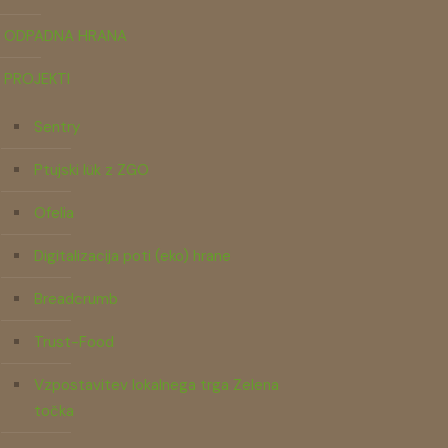
ODPADNA HRANA
PROJEKTI
Sentry
Ptujski lük z ZGO
Ofelia
Digitalizacija poti (eko) hrane
Breadcrumb
Trust-Food
Vzpostavitev lokalnega trga Zelena
točka