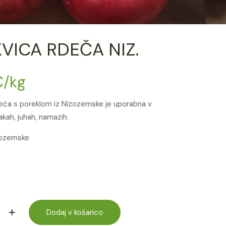
VICA RDEČA NIZ.
€
/kg
eča s poreklom iz Nizozemske je uporabna v
kah, juhah, namazih.
zozemske
Dodaj v košarico