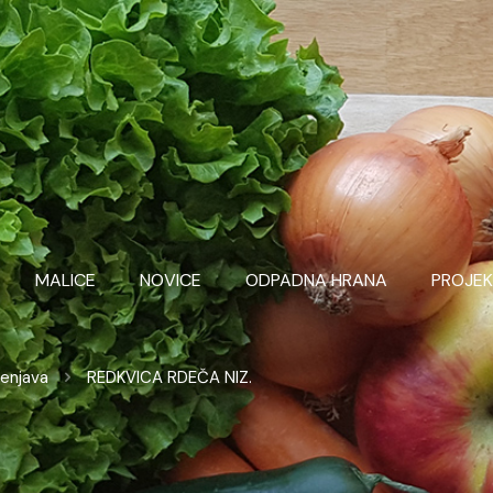
MALICE
NOVICE
ODPADNA HRANA
PROJEK
lenjava
REDKVICA RDEČA NIZ.