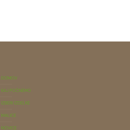
DOMOV
KAJ POČNEMO
IZBERI IZDELKE
MALICE
NOVICE