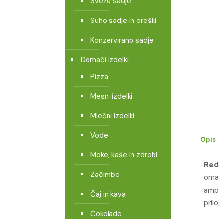
Sveže sadje
Suho sadje in oreški
Konzervirano sadje
Domači izdelki
Pizza
Mesni izdelki
Mlečni izdelki
Vode
Opis
Moke, kaše in zdrobi
Red
Začimbe
omak
ampa
Čaj in kava
pril
Čokolade