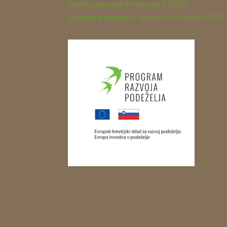
Politika varnosti in kakovosti (PDF)
Seznam alergenov - sendviči in solate (PDF)