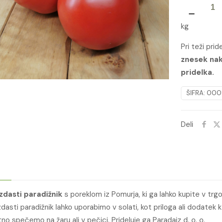
GROZDASTI
PARADIŽNIK
kg
-
LUŠT
Pri teži pri
količina
znesek nak
pridelka.
ŠIFRA:
000
Deli
zdasti paradižnik
s poreklom iz Pomurja, ki ga lahko kupite v trg
dasti paradižnik lahko uporabimo v solati, kot priloga ali dodatek 
tno spečemo na žaru ali v pečici. Prideluje ga Paradajz d. o. o.