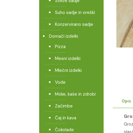
Sveže sadje
Suho sadje in oreški
Konzervirano sadje
Domači izdelki
Pizza
Mesni izdelki
Mlečni izdelki
Vode
Moke, kaše in zdrobi
Opis
Začimbe
Gro
Čaj in kava
Groz
Čokolade
slas