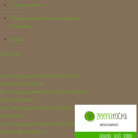
Sveže in zdravo
Pospeševanje lokalne prodaje na
Goričkem
dRural
KONTAKT
ila in pogoji nagradne igre ZAŠČITENA
GRAFSKA OZNAČBA
ila in pogoji nagradne igre "UGANI KATERA
DICA SE SKRIVA!"
ji in pravila nagradne igre "SODELUJ V
RADNI IGRI"
ila in pogoji nagradne igre "KATERI KOS
TAVLJANKE MANJKA?"