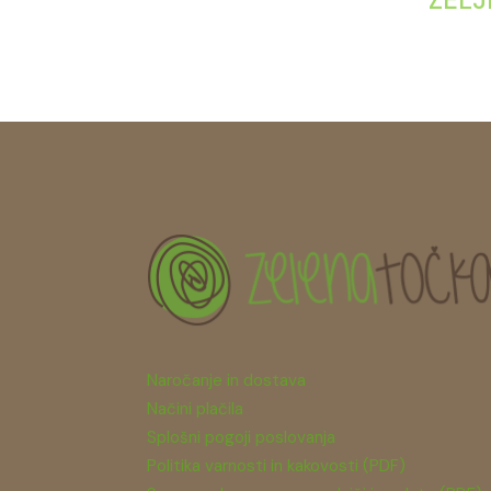
Naročanje in dostava
Načini plačila
Splošni pogoji poslovanja
Politika varnosti in kakovosti (PDF)