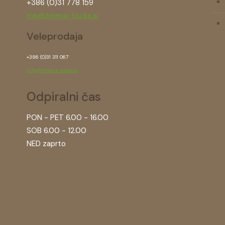
+386 (0)31 778 159
ms@zelena-tocka.si
Veleprodaja
+386 (0)31 311 067
info@zelena-tocka.si
Odpiralni čas
PON - PET 6.00 - 16.00
SOB 6.00 - 12.00
NED zaprto