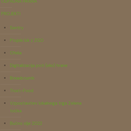
ODPADNA HRANA
PROJEKTI
Sentry
Ptujski lük z ZGO
Ofelia
Digitalizacija poti (eko) hrane
Breadcrumb
Trust-Food
Vzpostavitev lokalnega trga Zelena
točka
Bučno olje 2022