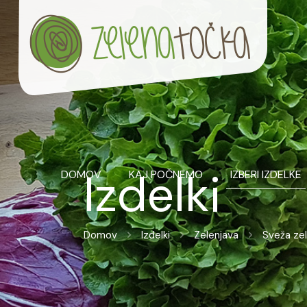
Izdelki
DOMOV
KAJ POČNEMO
IZBERI IZDELKE
Domov
Izdelki
Zelenjava
Sveža ze