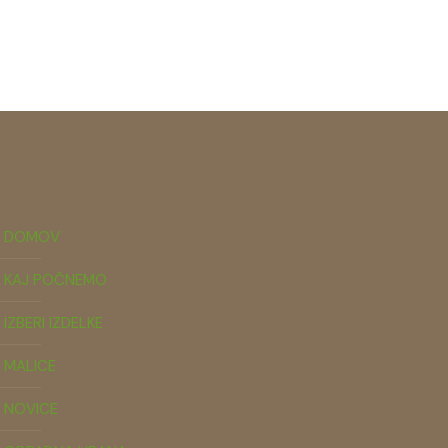
DOMOV
KAJ POČNEMO
IZBERI IZDELKE
MALICE
NOVICE