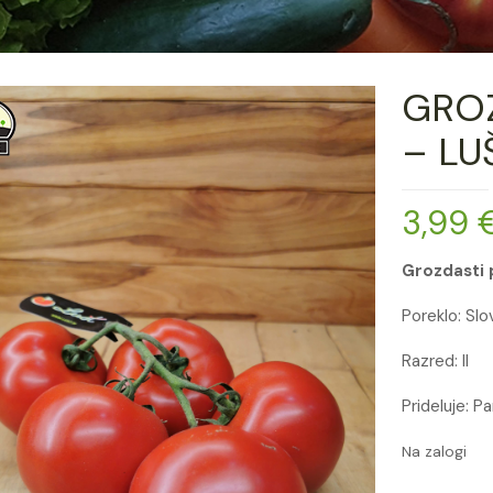
GROZ
– LU
3,99
Grozdasti 
Poreklo: Slo
Razred: II
Prideluje: Pa
Na zalogi