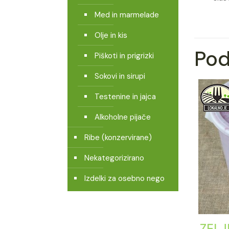
Med in marmelade
Olje in kis
Pod
Piškoti in prigrizki
Sokovi in sirupi
Testenine in jajca
Alkoholne pijače
Ribe (konzervirane)
Nekategorizirano
Izdelki za osebno nego
ZELJ