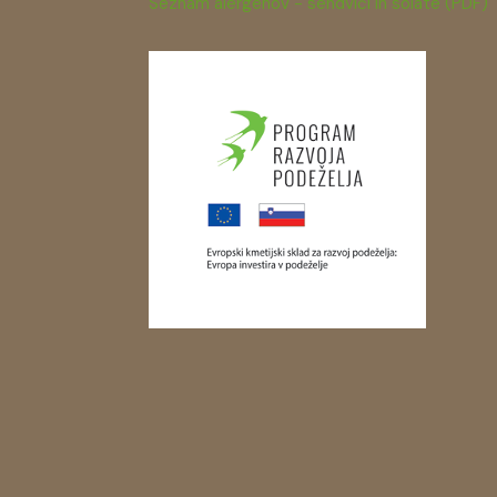
Seznam alergenov - sendviči in solate (PDF)