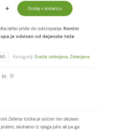
Dodaj v košarico
delka lahko pride do odstopanja.
Končni
upa je odvisen od dejanske teže
Kategoriji:
Sveža zelenjava
,
Zelenjava
90
ovini Zelena točka je sočen ter okusen.
k jedem, skuhamo iz njega juho ali pa ga