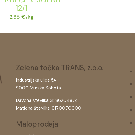
12/1
2,65
€
/kg
Zelena točka TRANS, z.o.o.
Industrijska ulica 5A
9000 Murska Sobota
Davčna številka SI: 86204874
Matična številka: 8170070000
Maloprodaja