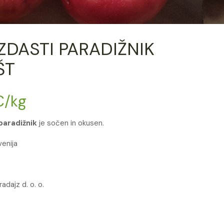
DASTI PARADIŽNIK
ŠT
€
/kg
paradižnik
je sočen in okusen.
venija
radajz d. o. o.