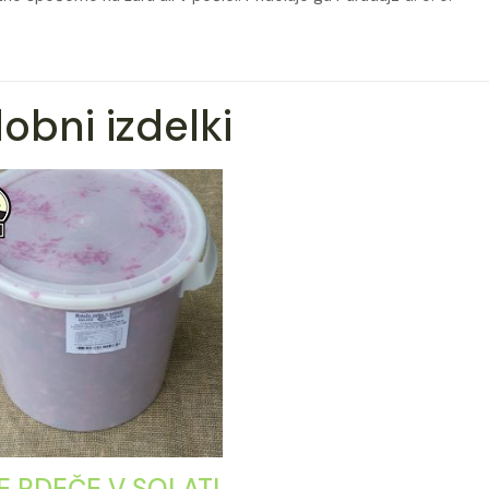
obni izdelki
E RDEČE V SOLATI