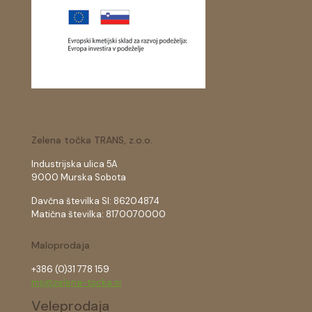
Zelena točka TRANS, z.o.o.
Industrijska ulica 5A
9000 Murska Sobota
Davčna številka SI: 86204874
Matična številka: 8170070000
Maloprodaja
+386 (0)31 778 159
ms@zelena-tocka.si
Veleprodaja