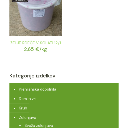
ZELJE RDEČE V SOLATI 12/1
2,65
€
/kg
Kategorije izdelkov
Prehranska dopolnila
Dom in vrt
Kruh
Zelenjava
Sveža zelenjava