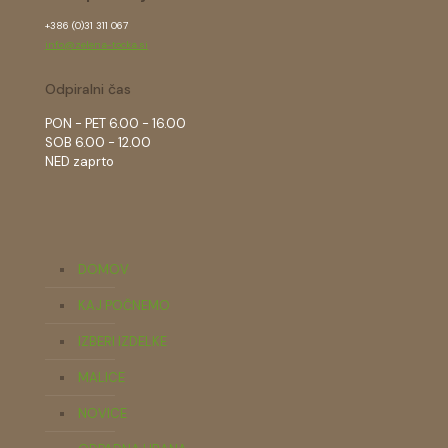
+386 (0)31 311 067
info@zelena-tocka.si
Odpiralni čas
PON - PET 6.00 - 16.00
SOB 6.00 - 12.00
NED zaprto
DOMOV
KAJ POČNEMO
IZBERI IZDELKE
MALICE
NOVICE