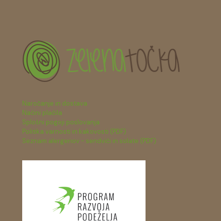
Naročanje in dostava
Načini plačila
Splošni pogoji poslovanja
Politika varnosti in kakovosti (PDF)
Seznam alergenov - sendviči in solate (PDF)