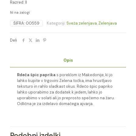
Razred: II
Ni na zalogi
ŠIFRA:
00559
Kategoriji:
Sveža zelenjava
,
Zelenjava
Deli
Opis
Rdeča špic paprika
s poreklom iz Makedonije, ki jo
lahko kupite v trgovini Zelena točka, ima hrustljavo
teksturo in rahlo sladkast okus. Rdečo špic papriko
lahko uporabimo za dodatek k jedem, lahko jo
uporabimo v solati ali jo preprosto spečemo na žaru.
Odlična je za izdelavo domačega ajvarja.
Podobni izdelki