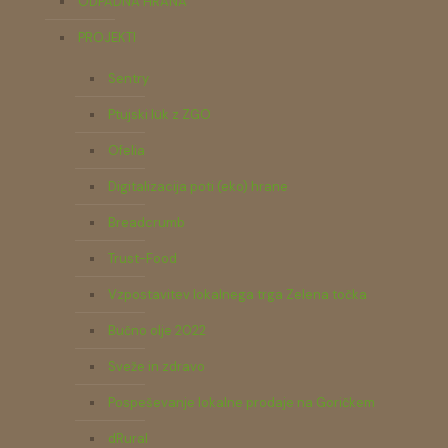
ODPADNA HRANA
PROJEKTI
Sentry
Ptujski lük z ZGO
Ofelia
Digitalizacija poti (eko) hrane
Breadcrumb
Trust-Food
Vzpostavitev lokalnega trga Zelena točka
Bučno olje 2022
Sveže in zdravo
Pospeševanje lokalne prodaje na Goričkem
dRural