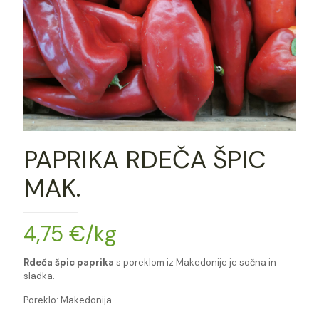
PAPRIKA RDEČA ŠPIC
MAK.
4,75
€
/kg
Rdeča špic paprika
s poreklom iz Makedonije je sočna in
sladka.
Poreklo: Makedonija