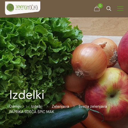
0
Izdelki
Domov
Izdelki
Zelenjava
Sveža zelenjava
PAPRIKA RDEČA ŠPIC MAK.