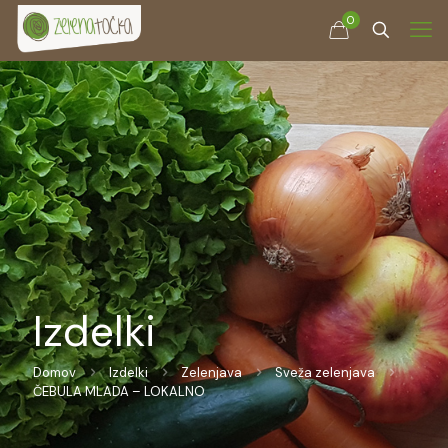
0
Izdelki
Domov
Izdelki
Zelenjava
Sveža zelenjava
ČEBULA MLADA – LOKALNO