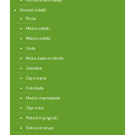
Konzervirano sadje
Domači izdelki
Pizza
Mesni izdelki
Mlečni izdelki
Vode
Moke, kaše in zdrobi
Začimbe
Čaj in kava
Čokolade
Med in marmelade
Olje in kis
Piškoti in prigrizki
Sokovi in sirupi