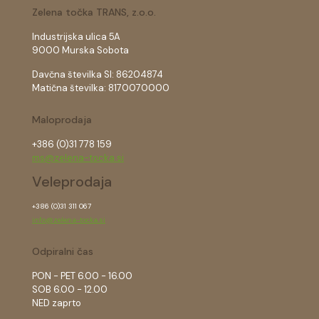
Zelena točka TRANS, z.o.o.
Industrijska ulica 5A
9000 Murska Sobota
Davčna številka SI: 86204874
Matična številka: 8170070000
Maloprodaja
+386 (0)31 778 159
ms@zelena-tocka.si
Veleprodaja
+386 (0)31 311 067
info@zelena-tocka.si
Odpiralni čas
PON - PET 6.00 - 16.00
SOB 6.00 - 12.00
NED zaprto