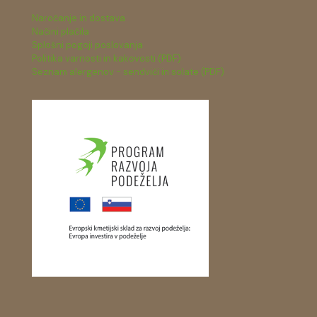
Naročanje in dostava
Načini plačila
Splošni pogoji poslovanja
Politika varnosti in kakovosti (PDF)
Seznam alergenov - sendviči in solate (PDF)