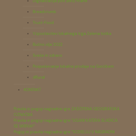
Digitalizacija poti (eko) hrane
Breadcrumb
Trust-Food
Vzpostavitev lokalnega trga Zelena točka
Bučno olje 2022
Sveže in zdravo
Pospeševanje lokalne prodaje na Goričkem
dRural
KONTAKT
Pravila in pogoji nagradne igre ZAŠČITENA GEOGRAFSKA
OZNAČBA
Pravila in pogoji nagradne igre "UGANI KATERA SLADICA
SE SKRIVA!"
Pogoji in pravila nagradne igre "SODELUJ V NAGRADNI