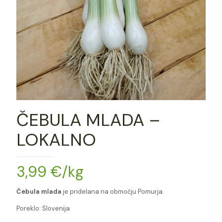
ČEBULA MLADA –
LOKALNO
3,99
€
/kg
Čebula mlada
je pridelana na območju Pomurja.
Poreklo: Slovenija