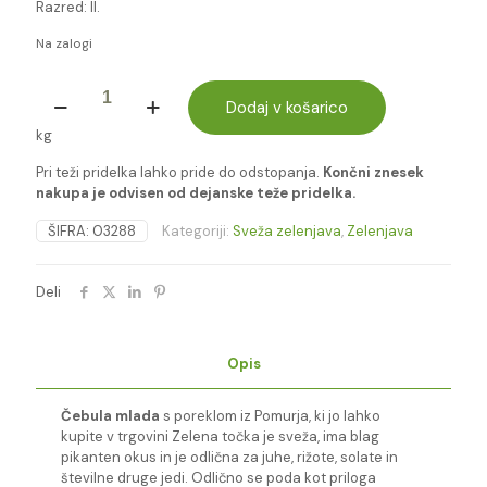
Razred: II.
Na zalogi
ČEBULA
MLADA
Dodaj v košarico
-
kg
LOKALNO
količina
Pri teži pridelka lahko pride do odstopanja.
Končni znesek
nakupa je odvisen od dejanske teže pridelka.
ŠIFRA:
03288
Kategoriji:
Sveža zelenjava
,
Zelenjava
Deli
Opis
Čebula mlada
s poreklom iz Pomurja, ki jo lahko
kupite v trgovini Zelena točka je sveža, ima blag
pikanten okus in je odlična za juhe, rižote, solate in
številne druge jedi. Odlično se poda kot priloga