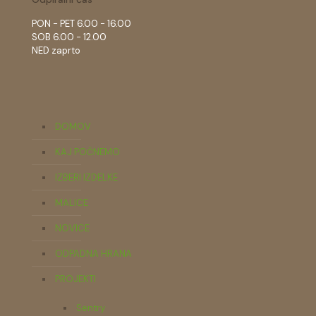
PON - PET 6.00 - 16.00
SOB 6.00 - 12.00
NED zaprto
DOMOV
KAJ POČNEMO
IZBERI IZDELKE
MALICE
NOVICE
ODPADNA HRANA
PROJEKTI
Sentry