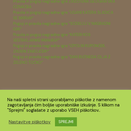
Pravila in pogoji nagradne igre ZAŠČITENA GEOGRAFSKA
OZNAČBA
Pravila in pogoji nagradne igre "UGANI KATERA SLADICA
SE SKRIVA!"
Pogoji in pravila nagradne igre "SODELUJ V NAGRADNI
IGRI"
Pravila in pogoji nagradne igre "KATERI KOS
SESTAVLJANKE MANJKA?"
Pogoji in pravila nagradne igre "IZPOLNI KUPONČEK,
ZADENI ZABOJČEK!"
Pogoji in pravila nagradne igre "DAN BUČNEGA OLJA Z
ZELENO TOČKO"
Na naši spletni strani uporabljamo piškotke z namenom
zagotavljanja čim boljše uporabniške izkušnje. S klikom na
© 2026 Zelena točka TRANS z.o.o. Vse pravice pridržane.
"Sprejmi" soglašate z uporabo VSEH piškotkov..
Nastavitve piškotkov
SPREJMI