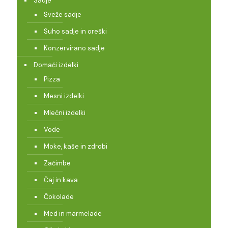
Sadje
Sveže sadje
Suho sadje in oreški
Konzervirano sadje
Domači izdelki
Pizza
Mesni izdelki
Mlečni izdelki
Vode
Moke, kaše in zdrobi
Začimbe
Čaj in kava
Čokolade
Med in marmelade