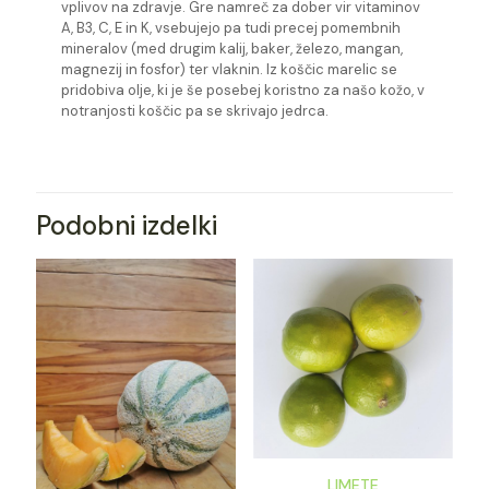
vplivov na zdravje. Gre namreč za dober vir vitaminov
A, B3, C, E in K, vsebujejo pa tudi precej pomembnih
mineralov (med drugim kalij, baker, železo, mangan,
magnezij in fosfor) ter vlaknin. Iz koščic marelic se
pridobiva olje, ki je še posebej koristno za našo kožo, v
notranjosti koščic pa se skrivajo jedrca.
Podobni izdelki
LIMETE