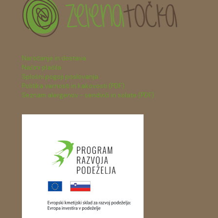
Naročanje in dostava
Načini plačila
Splošni pogoji poslovanja
Politika varnosti in kakovosti (PDF)
Seznam alergenov - sendviči in solate (PDF)