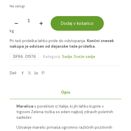
Na zalogi
MARELICE
IT.
Dodaj v košarico
količina
kg
Pri teži pridelka lahko pride do odstopanja.
Končni znesek
nakupa je odvisen od dejanske teže pridelka.
ŠIFRA:
01576
Kategoriji:
Sadje
,
Sveže sadje
Deli
Opis
Marelice
s poreklom iz Italije, ki jih lahko kupite v
trgovini Zelena točka so eden najbolj zdravih poletnih
sadežev.
Uživanje marelic prinaša ogromno različnih pozitivnih