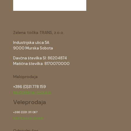
Zelena točka TRANS, z.o.o.
Industrijska ulica 5A
9000 Murska Sobota
Davčna številka SI: 86204874
Matična številka: 8170070000
Maloprodaja
+386 (0)31 778 159
ms@zelena-tocka.si
Veleprodaja
+386 (0)31 311 067
info@zelena-tocka.si
Odpiralni čas