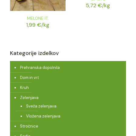
5,72
€
/kg
MELONE IT.
1,99
€
/kg
Kategorije izdelkov
Prehranska dopolnila
Dom in vrt
Kruh
Zelenjava
Sveža zelenjava
Vložena zelenjava
Stročnice