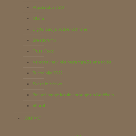
Ptujski lük z ZGO
Ofelia
Digitalizacija poti (eko) hrane
Breadcrumb
Trust-Food
Vzpostavitev lokalnega trga Zelena točka
Bučno olje 2022
Sveže in zdravo
Pospeševanje lokalne prodaje na Goričkem
dRural
KONTAKT