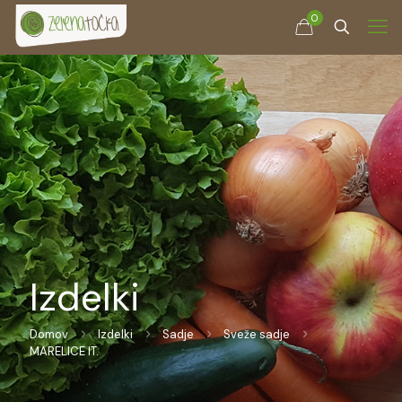
0
Izdelki
Domov
Izdelki
Sadje
Sveže sadje
MARELICE IT.