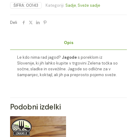
ŠIFRA:
00143
Kategoriji:
Sadje
,
Sveže sadje
Deli
Opis
Le kdo nima rad jagod?
Jagode
s poreklom iz
Slovenije, ki jih lahko kupite v trgovini Zelena točka so
sočne, sladke in osvežilne. Jagode so odlične za v
šampanjec, koktajl, ali jih pa preprosto pojemo sveže.
Podobni izdelki