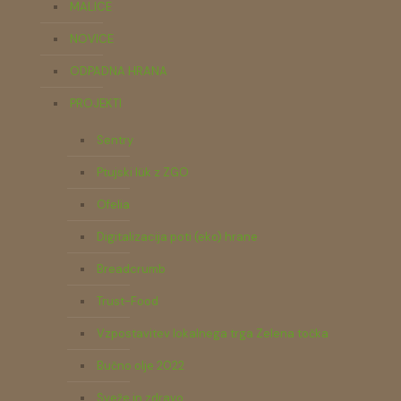
MALICE
NOVICE
ODPADNA HRANA
PROJEKTI
Sentry
Ptujski lük z ZGO
Ofelia
Digitalizacija poti (eko) hrane
Breadcrumb
Trust-Food
Vzpostavitev lokalnega trga Zelena točka
Bučno olje 2022
Sveže in zdravo