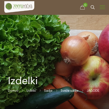
0
Izdelki
Domov
Izdelki
Sadje
Sveže sadje
JAGODE