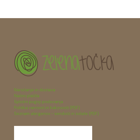
Naročanje in dostava
Načini plačila
Splošni pogoji poslovanja
Politika varnosti in kakovosti (PDF)
Seznam alergenov - sendviči in solate (PDF)