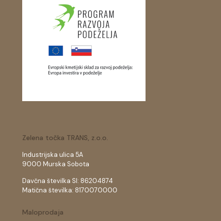
Zelena točka TRANS, z.o.o.
Industrijska ulica 5A
9000 Murska Sobota
Davčna številka SI: 86204874
Matična številka: 8170070000
Maloprodaja