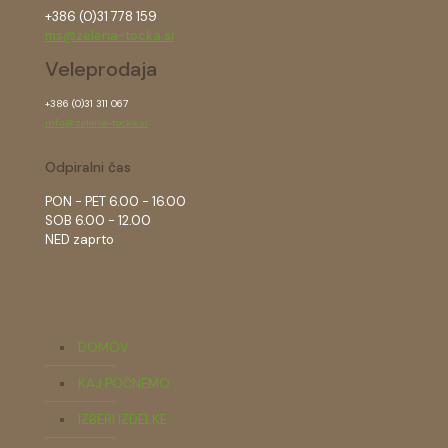
+386 (0)31 778 159
ms@zelena-tocka.si
Veleprodaja
+386 (0)31 311 067
info@zelena-tocka.si
Odpiralni čas
PON - PET 6.00 - 16.00
SOB 6.00 - 12.00
NED zaprto
DOMOV
KAJ POČNEMO
IZBERI IZDELKE