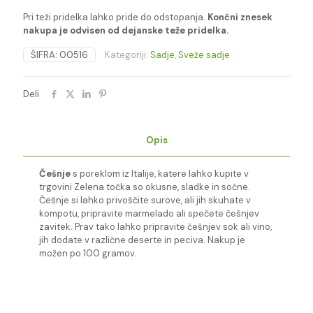
Pri teži pridelka lahko pride do odstopanja.
Končni znesek
nakupa je odvisen od dejanske teže pridelka.
ŠIFRA:
00516
Kategoriji:
Sadje
,
Sveže sadje
Deli
Opis
Češnje
s poreklom iz Italije, katere lahko kupite v
trgovini Zelena točka so okusne, sladke in sočne.
Češnje si lahko privoščite surove, ali jih skuhate v
kompotu, pripravite marmelado ali spečete češnjev
zavitek. Prav tako lahko pripravite češnjev sok ali vino,
jih dodate v različne deserte in peciva. Nakup je
možen po 100 gramov.