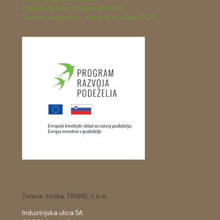
Politika varnosti in kakovosti (PDF)
Seznam alergenov - sendviči in solate (PDF)
Zelena točka TRANS, z.o.o.
Industrijska ulica 5A