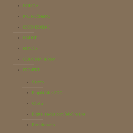
DOMOV
KAJ POČNEMO
IZBERI IZDELKE
MALICE
NOVICE
ODPADNA HRANA
PROJEKTI
Sentry
Ptujski lük z ZGO
Ofelia
Digitalizacija poti (eko) hrane
Breadcrumb