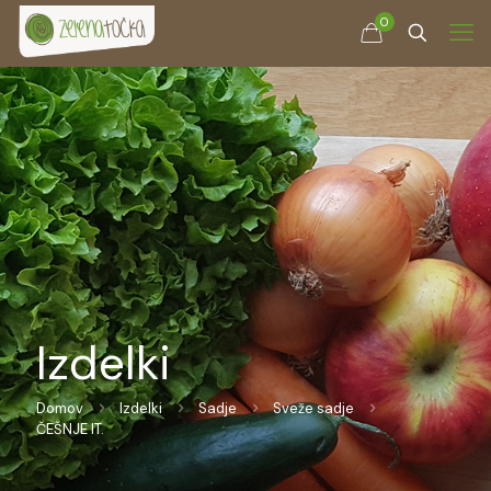
0
Izdelki
Domov
Izdelki
Sadje
Sveže sadje
ČEŠNJE IT.