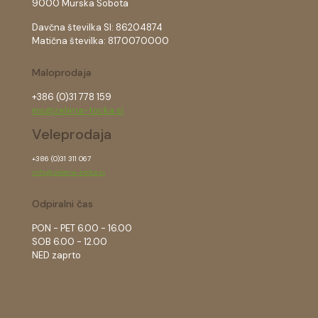
9000 Murska Sobota
Davčna številka SI: 86204874
Matična številka: 8170070000
Maloprodaja
+386 (0)31 778 159
ms@zelena-tocka.si
Veleprodaja
+386 (0)31 311 067
info@zelena-tocka.si
Odpiralni čas
PON - PET 6.00 - 16.00
SOB 6.00 - 12.00
NED zaprto