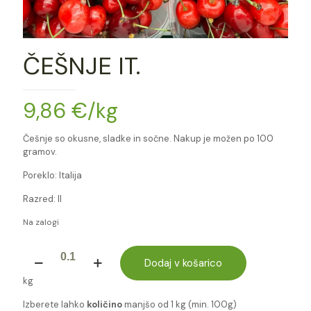
ČEŠNJE IT.
9,86
€
/kg
Češnje so okusne, sladke in sočne. Nakup je možen po 100
gramov.
Poreklo: Italija
Razred: II
Na zalogi
ČEŠNJE
IT.
Dodaj v košarico
količina
kg
Izberete lahko
količino
manjšo od 1 kg (min. 100g)