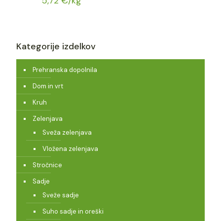
5,72
€
/kg
Kategorije izdelkov
Prehranska dopolnila
Dom in vrt
Kruh
Zelenjava
Sveža zelenjava
Vložena zelenjava
Stročnice
Sadje
Sveže sadje
Suho sadje in oreški