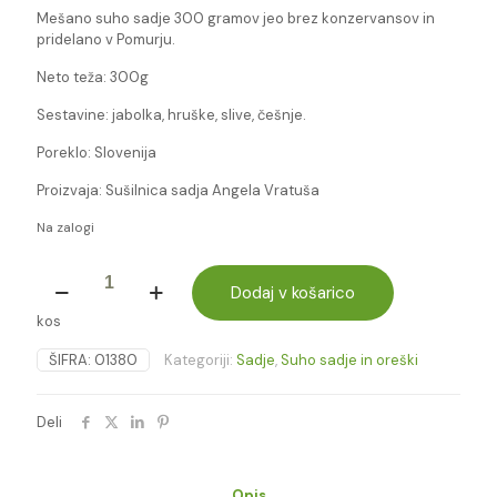
Mešano suho sadje 300 gramov jeo brez konzervansov in
pridelano v Pomurju.
Neto teža: 300g
Sestavine: jabolka, hruške, slive, češnje.
Poreklo: Slovenija
Proizvaja: Sušilnica sadja Angela Vratuša
Na zalogi
MEŠANO
SUHO
Dodaj v košarico
SADJE
kos
300G
(VRATUŠA)
ŠIFRA:
01380
Kategoriji:
Sadje
,
Suho sadje in oreški
količina
Deli
Opis