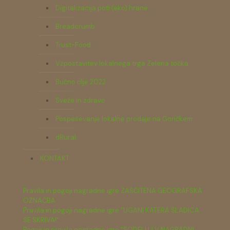
Digitalizacija poti (eko) hrane
Breadcrumb
Trust-Food
Vzpostavitev lokalnega trga Zelena točka
Bučno olje 2022
Sveže in zdravo
Pospeševanje lokalne prodaje na Goričkem
dRural
KONTAKT
Pravila in pogoji nagradne igre ZAŠČITENA GEOGRAFSKA
OZNAČBA
Pravila in pogoji nagradne igre "UGANI KATERA SLADICA
SE SKRIVA!"
Pogoji in pravila nagradne igre "SODELUJ V NAGRADNI