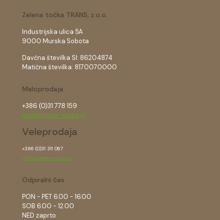
Zelena točka TRANS, z.o.o.
Industrijska ulica 5A
9000 Murska Sobota
Davčna številka SI: 86204874
Matična številka: 8170070000
Maloprodaja
+386 (0)31 778 159
ms@zelena-tocka.si
Veleprodaja
+386 (0)31 311 067
info@zelena-tocka.si
Odpiralni čas
PON - PET 6.00 - 16.00
SOB 6.00 - 12.00
NED zaprto