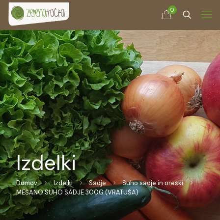
0
Izdelki
Domov
Izdelki
Sadje
Suho sadje in oreški
MEŠANO SUHO SADJE 300G (VRATUŠA)