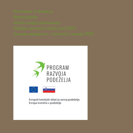
Naročanje in dostava
Načini plačila
Splošni pogoji poslovanja
Politika varnosti in kakovosti (PDF)
Seznam alergenov - sendviči in solate (PDF)