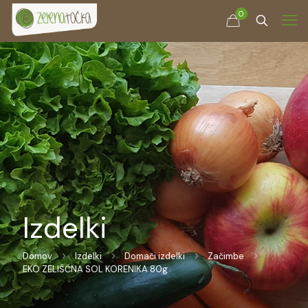
0
Izdelki
Domov
Izdelki
Domači izdelki
Začimbe
EKO ZELIŠČNA SOL KORENIKA 80g