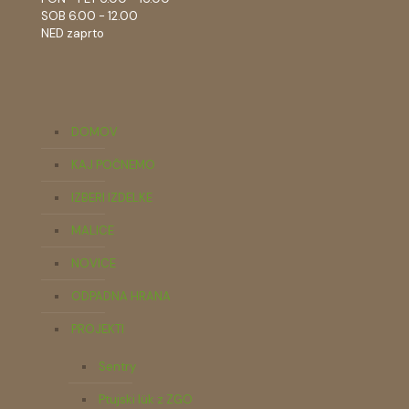
SOB 6.00 - 12.00
NED zaprto
DOMOV
KAJ POČNEMO
IZBERI IZDELKE
MALICE
NOVICE
ODPADNA HRANA
PROJEKTI
Sentry
Ptujski lük z ZGO