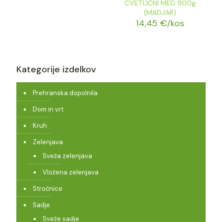
CVETLIČNI MED 900g
(MADJAR)
14,45
€
/kos
Kategorije izdelkov
Prehranska dopolnila
Dom in vrt
Kruh
Zelenjava
Sveža zelenjava
Vložena zelenjava
Stročnice
Sadje
Sveže sadje