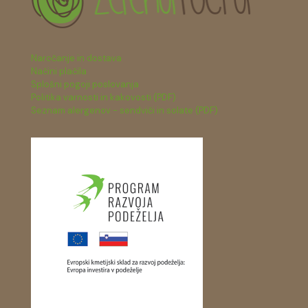
Naročanje in dostava
Načini plačila
Splošni pogoji poslovanja
Politika varnosti in kakovosti (PDF)
Seznam alergenov - sendviči in solate (PDF)