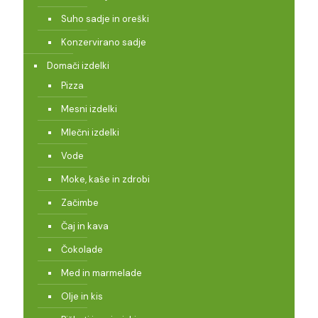
Suho sadje in oreški
Konzervirano sadje
Domači izdelki
Pizza
Mesni izdelki
Mlečni izdelki
Vode
Moke, kaše in zdrobi
Začimbe
Čaj in kava
Čokolade
Med in marmelade
Olje in kis