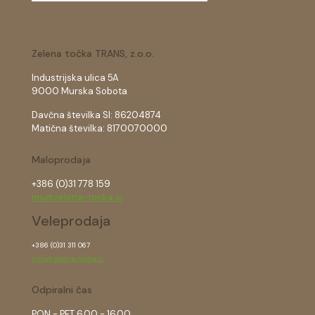
Zelena točka TRANS, z.o.o.
Industrijska ulica 5A
9000 Murska Sobota
Davčna številka SI: 86204874
Matična številka: 8170070000
Maloprodaja
+386 (0)31 778 159
ms@zelena-tocka.si
Veleprodaja
+386 (0)31 311 067
info@zelena-tocka.si
Odpiralni čas
PON - PET 6.00 - 16.00