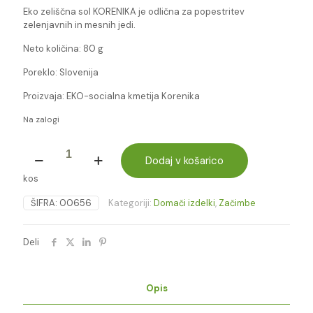
Eko zeliščna sol KORENIKA je odlična za popestritev
zelenjavnih in mesnih jedi.
Neto količina: 80 g
Poreklo: Slovenija
Proizvaja: EKO-socialna kmetija Korenika
Na zalogi
EKO
ZELIŠČNA
Dodaj v košarico
SOL
kos
KORENIKA
80g
ŠIFRA:
00656
Kategoriji:
Domači izdelki
,
Začimbe
količina
Deli
Opis