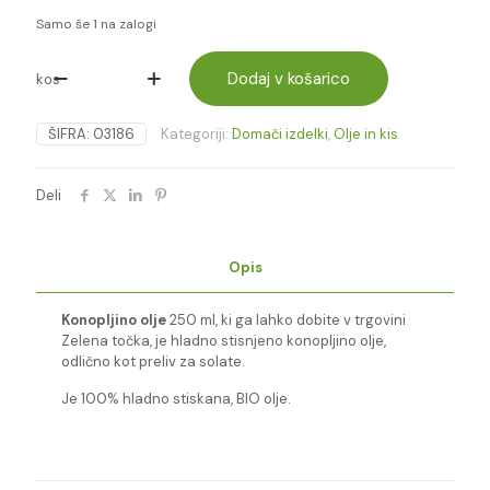
Samo še 1 na zalogi
Dodaj v košarico
KONOPLJINO
kos
OLJE
250ml
ŠIFRA:
03186
Kategoriji:
Domači izdelki
,
Olje in kis
-
BI-
OL-
Deli
JA
količina
Opis
Konopljino olje
250 ml, ki ga lahko dobite v trgovini
Zelena točka, je hladno stisnjeno konopljino olje,
odlično kot preliv za solate.
Je 100% hladno stiskana, BIO olje.