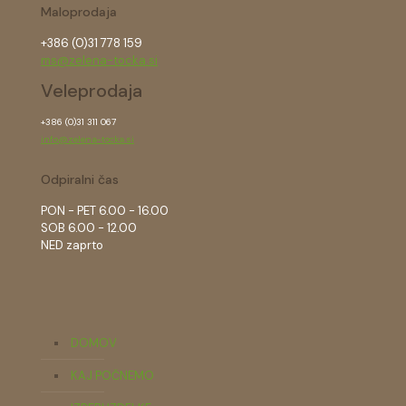
Maloprodaja
+386 (0)31 778 159
ms@zelena-tocka.si
Veleprodaja
+386 (0)31 311 067
info@zelena-tocka.si
Odpiralni čas
PON - PET 6.00 - 16.00
SOB 6.00 - 12.00
NED zaprto
DOMOV
KAJ POČNEMO