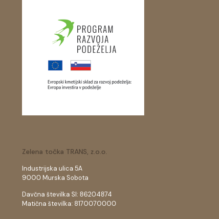
Zelena točka TRANS, z.o.o.
Industrijska ulica 5A
9000 Murska Sobota
Davčna številka SI: 86204874
Matična številka: 8170070000