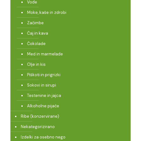
Vode
Moke, kaše in zdrobi
Začimbe
Čaj in kava
Čokolade
Med in marmelade
Olje in kis
Piškoti in prigrizki
Sokovi in sirupi
Testenine in jajca
Alkoholne pijače
Ribe (konzervirane)
Nekategorizirano
Izdelki za osebno nego