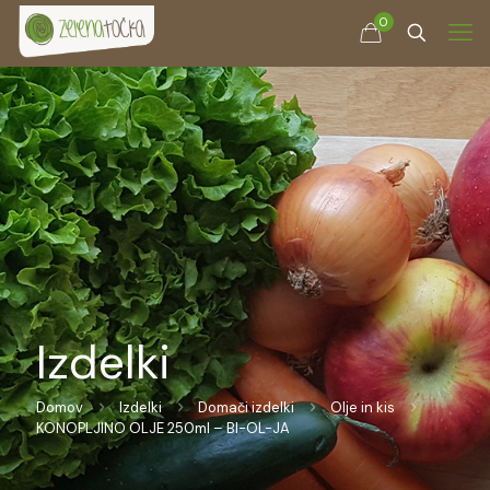
0
Izdelki
Domov
Izdelki
Domači izdelki
Olje in kis
KONOPLJINO OLJE 250ml – BI-OL-JA