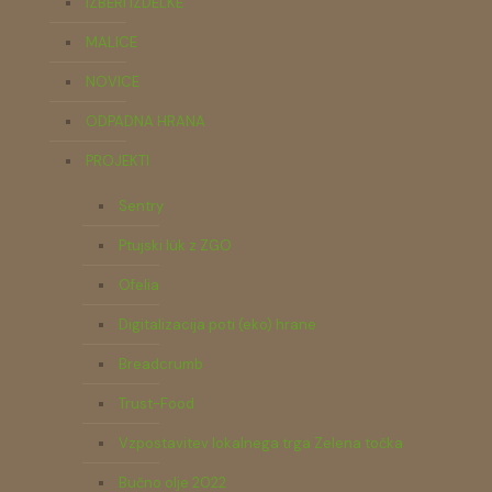
IZBERI IZDELKE
MALICE
NOVICE
ODPADNA HRANA
PROJEKTI
Sentry
Ptujski lük z ZGO
Ofelia
Digitalizacija poti (eko) hrane
Breadcrumb
Trust-Food
Vzpostavitev lokalnega trga Zelena točka
Bučno olje 2022