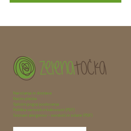
Naročanje in dostava
Načini plačila
Splošni pogoji poslovanja
Politika varnosti in kakovosti (PDF)
Seznam alergenov - sendviči in solate (PDF)