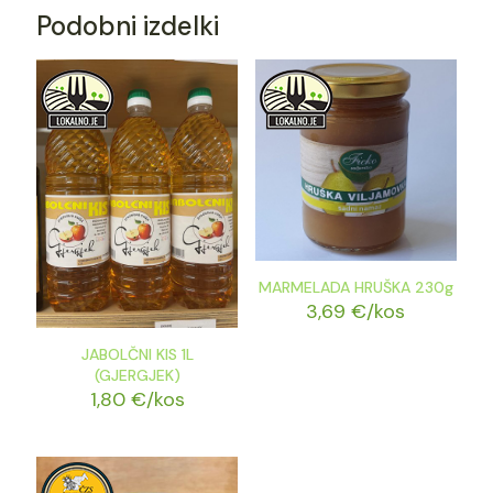
Podobni izdelki
MARMELADA HRUŠKA 230g
3,69
€
/kos
JABOLČNI KIS 1L
(GJERGJEK)
1,80
€
/kos