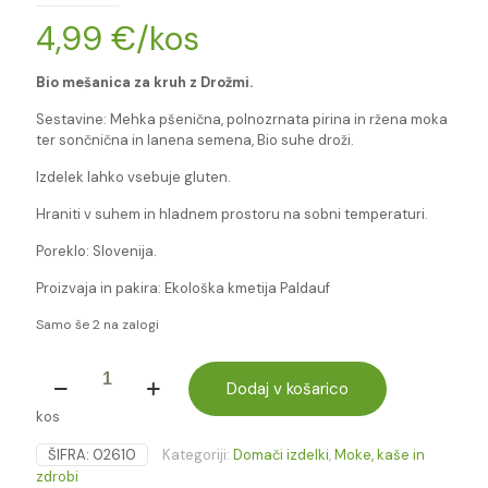
4,99
€
/kos
Bio mešanica za kruh z Drožmi.
Sestavine: Mehka pšenična, polnozrnata pirina in ržena moka
ter sončnična in lanena semena, Bio suhe droži.
Izdelek lahko vsebuje gluten.
Hraniti v suhem in hladnem prostoru na sobni temperaturi.
Poreklo: Slovenija.
Proizvaja in pakira: Ekološka kmetija Paldauf
Samo še 2 na zalogi
BIO
MEŠANICA
Dodaj v košarico
ZA
kos
KRUH
Z
ŠIFRA:
02610
Kategoriji:
Domači izdelki
,
Moke, kaše in
DROŽMI
zdrobi
-