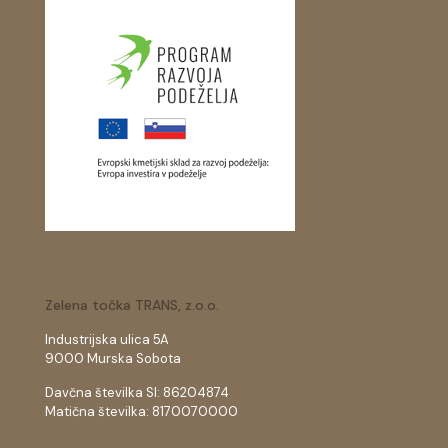
Zelena točka TRANS, z.o.o.
Industrijska ulica 5A
9000 Murska Sobota
Davčna številka SI: 86204874
Matična številka: 8170070000