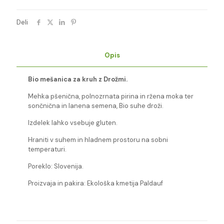
PALDAUF
količina
Deli
Opis
Bio mešanica za kruh z Drožmi.
Mehka pšenična, polnozrnata pirina in ržena moka ter
sončnična in lanena semena, Bio suhe droži.
Izdelek lahko vsebuje gluten.
Hraniti v suhem in hladnem prostoru na sobni
temperaturi.
Poreklo: Slovenija.
Proizvaja in pakira: Ekološka kmetija Paldauf