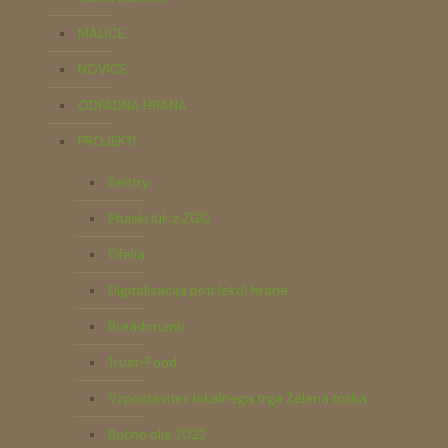
MALICE
NOVICE
ODPADNA HRANA
PROJEKTI
Sentry
Ptujski lük z ZGO
Ofelia
Digitalizacija poti (eko) hrane
Breadcrumb
Trust-Food
Vzpostavitev lokalnega trga Zelena točka
Bučno olje 2022