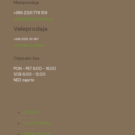
Maloprodaja
+386 (0)31 778 159
ms@zelena-tocka.si
Veleprodaja
+386 (0)31 311 067
info@zelena-tocka.si
Odpiralni čas
PON - PET 6.00 - 16.00
SOB 6.00 - 12.00
NED zaprto
DOMOV
KAJ POČNEMO
IZBERI IZDELKE