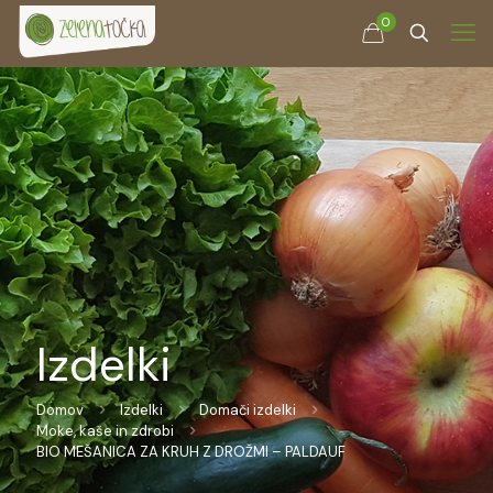
0
Izdelki
Domov
Izdelki
Domači izdelki
Moke, kaše in zdrobi
BIO MEŠANICA ZA KRUH Z DROŽMI – PALDAUF