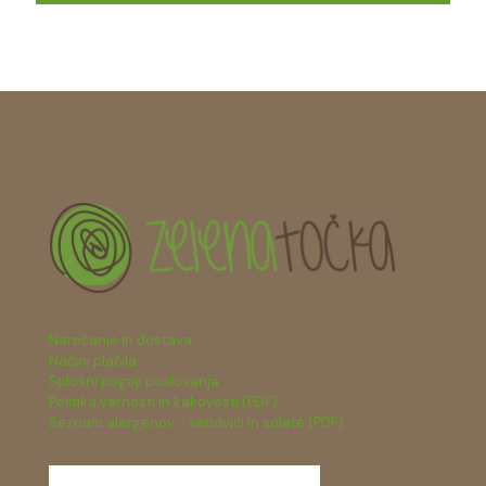
Naročanje in dostava
Načini plačila
Splošni pogoji poslovanja
Politika varnosti in kakovosti (PDF)
Seznam alergenov - sendviči in solate (PDF)