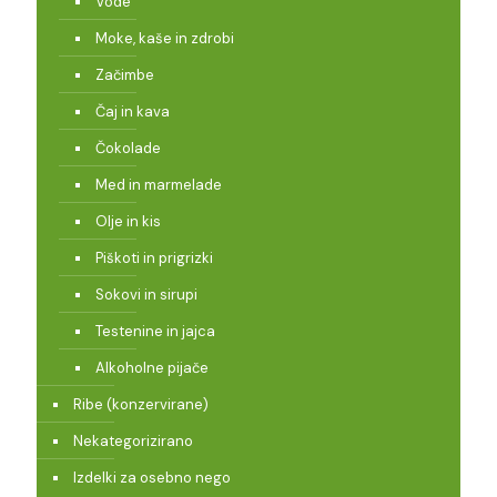
Vode
Moke, kaše in zdrobi
Začimbe
Čaj in kava
Čokolade
Med in marmelade
Olje in kis
Piškoti in prigrizki
Sokovi in sirupi
Testenine in jajca
Alkoholne pijače
Ribe (konzervirane)
Nekategorizirano
Izdelki za osebno nego