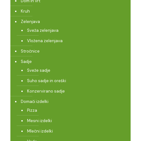
Dom in vrt
Kruh
Zelenjava
Sveža zelenjava
Vložena zelenjava
Stročnice
Sadje
Sveže sadje
Suho sadje in oreški
Konzervirano sadje
Domači izdelki
Pizza
Mesni izdelki
Mlečni izdelki