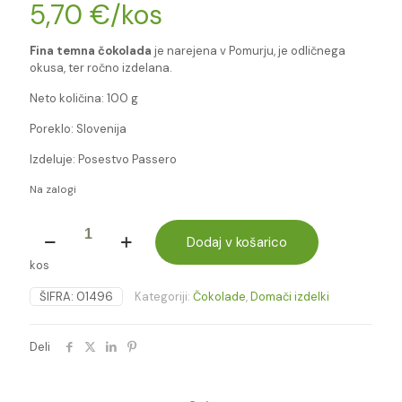
5,70
€
/kos
Fina temna čokolada
je narejena v Pomurju, je odličnega
okusa, ter ročno izdelana.
Neto količina: 100 g
Poreklo: Slovenija
Izdeluje: Posestvo Passero
Na zalogi
FINA
TEMNA
Dodaj v košarico
ČOKOLADA
kos
100g
(PASSERO)
ŠIFRA:
01496
Kategoriji:
Čokolade
,
Domači izdelki
količina
Deli