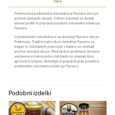
Opis
Prekmurska podeželska čokoladnica Passero slovi po
pristnih domačih okusih. Odlični čokoladi so dodali
domač pridih in pripravili posebno čokoladno kolekcijo
Passero.
Iz podeželske čokoladnice na domačiji Passero diši po
Prekmurju. Tradicionalni okusi domačije Passero so
bogat vir čokoladnih pripovedi, v katero so vmešali
pristne domače okuse. Med skrbno pridelane domače
sestavine in kakovostno čokolado so vmešali žlico
igrivosti in ščepec domišljije in pripravili prav posebno
podeželsko čokoladno kolekcijo Passero.
Podobni izdelki