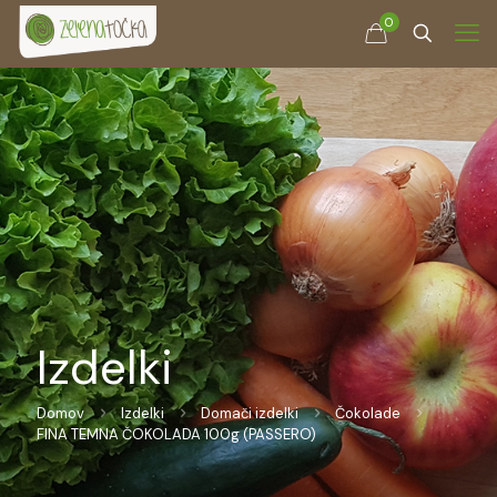
0
Izdelki
Domov
Izdelki
Domači izdelki
Čokolade
FINA TEMNA ČOKOLADA 100g (PASSERO)