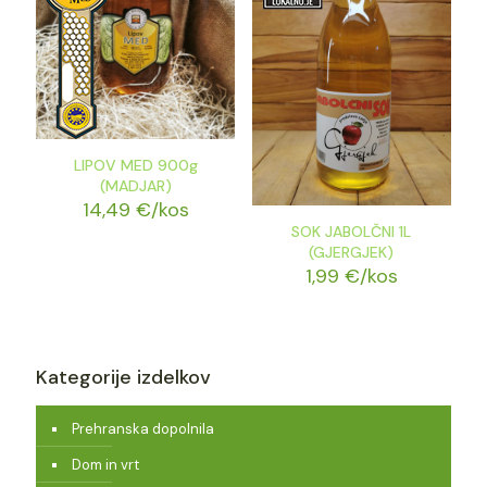
LIPOV MED 900g
(MADJAR)
14,49
€
/kos
SOK JABOLČNI 1L
(GJERGJEK)
1,99
€
/kos
Kategorije izdelkov
Prehranska dopolnila
Dom in vrt