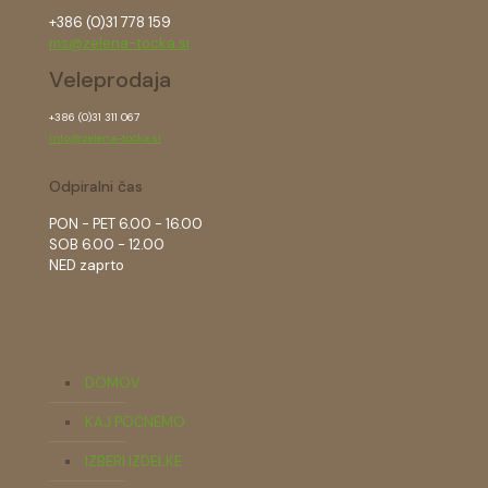
+386 (0)31 778 159
ms@zelena-tocka.si
Veleprodaja
+386 (0)31 311 067
info@zelena-tocka.si
Odpiralni čas
PON - PET 6.00 - 16.00
SOB 6.00 - 12.00
NED zaprto
DOMOV
KAJ POČNEMO
IZBERI IZDELKE