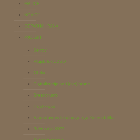
MALICE
NOVICE
ODPADNA HRANA
PROJEKTI
Sentry
Ptujski lük z ZGO
Ofelia
Digitalizacija poti (eko) hrane
Breadcrumb
Trust-Food
Vzpostavitev lokalnega trga Zelena točka
Bučno olje 2022