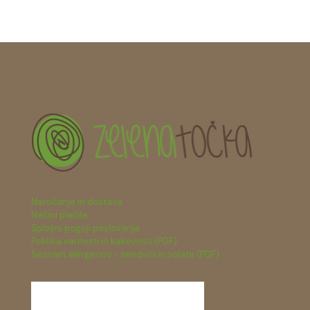
Naročanje in dostava
Načini plačila
Splošni pogoji poslovanja
Politika varnosti in kakovosti (PDF)
Seznam alergenov - sendviči in solate (PDF)