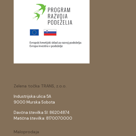
Zelena točka TRANS, z.o.o.
Industrijska ulica 5A
9000 Murska Sobota
Davčna številka SI: 86204874
Matična številka: 8170070000
Maloprodaja