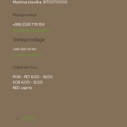
Matična številka: 8170070000
Maloprodaja
+386 (0)31 778 159
ms@zelena-tocka.si
Veleprodaja
+386 (0)31 311 067
info@zelena-tocka.si
Odpiralni čas
PON - PET 6.00 - 16.00
SOB 6.00 - 12.00
NED zaprto
DOMOV