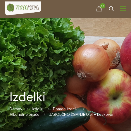
0
Izdelki
Domov
Izdelki
Domači izdelki
Alkoholne pijače
JABOLČNO ŽGANJE 0,5l – Leskovar