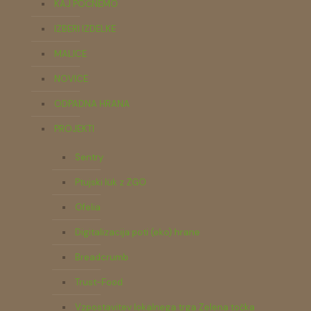
KAJ POČNEMO
IZBERI IZDELKE
MALICE
NOVICE
ODPADNA HRANA
PROJEKTI
Sentry
Ptujski lük z ZGO
Ofelia
Digitalizacija poti (eko) hrane
Breadcrumb
Trust-Food
Vzpostavitev lokalnega trga Zelena točka