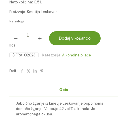
Neto količina: 0,5 L
Proizvaja: Kmetija Leskovar
Na zalogi
JABOLČNO
ŽGANJE
Dodaj v košarico
0,5l
kos
-
Leskovar
ŠIFRA:
02623
Kategorija:
Alkoholne pijače
količina
Deli
Opis
Jabolčno žganje iz kmetije Leskovar je popolnoma
domačo žganje. Vsebuje 42 vol.% alkohola. Je
aromatičnega okusa.