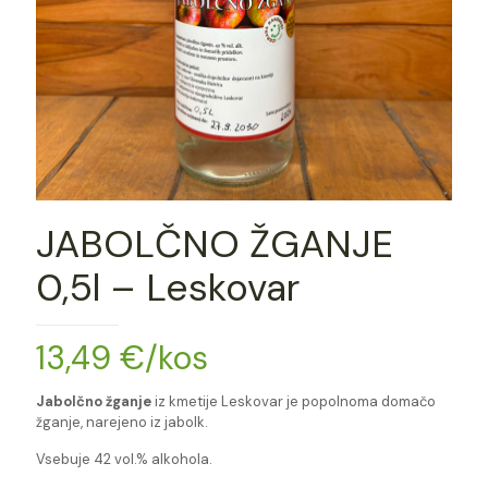
JABOLČNO ŽGANJE
0,5l – Leskovar
13,49
€
/kos
Jabolčno žganje
iz kmetije Leskovar je popolnoma domačo
žganje, narejeno iz jabolk.
Vsebuje 42 vol.% alkohola.