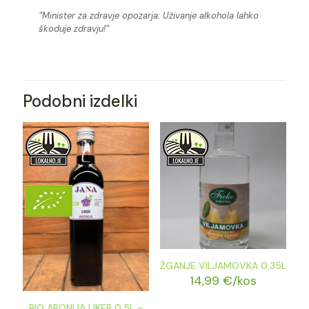
“Minister za zdravje opozarja: Uživanje alkohola lahko
škoduje zdravju!“
Podobni izdelki
ŽGANJE VILJAMOVKA 0,35L
14,99
€
/kos
BIO ARONIJA LIKER 0,5L –