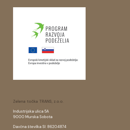
Zelena točka TRANS, z.o.o.
Industrijska ulica 5A
9000 Murska Sobota
Davčna številka SI: 86204874