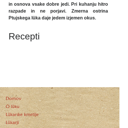
in osnova vsake dobre jedi. Pri kuhanju hitro
razpade in ne porjavi. Zmerna ostrina
Ptujskega lüka daje jedem izjemen okus.
Recepti
Domov
O lüku
Lükarske kmetije
Lükarji