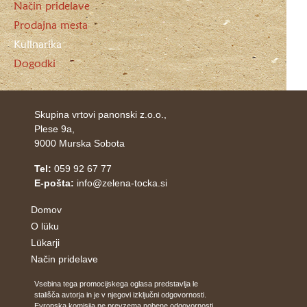
Način pridelave
Prodajna mesta
Kulinarika
Dogodki
Skupina vrtovi panonski z.o.o.,
Plese 9a,
9000 Murska Sobota
Tel:
059 92 67 77
E-pošta:
info@zelena-tocka.si
Domov
O lüku
Lükarji
Način pridelave
Vsebina tega promocijskega oglasa predstavlja le
stališča avtorja in je v njegovi izključni odgovornosti.
Evropska komisija ne prevzema nobene odgovornosti