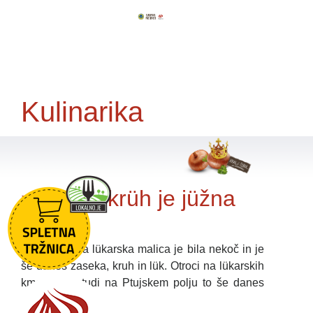
Kulinarika
»Lük pa krüh je jüžna
vküp!«
Tradicionalna lükarska malica je bila nekoč in je
še danes zaseka, kruh in lük. Otroci na lükarskih
kmetijah in tudi na Ptujskem polju to še danes
radi jedo.