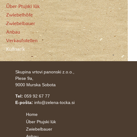
Über Ptujski lük
Zwiebelhöfe
Zwiebelbauer
Anbau
Verkaufsstellen
Kulinarik
Skupina vrtovi panonski z.o.o.,
Plese 9a,
9000 Murska Sobota
Tel:
059 92 67 77
E-pošta:
info@zelena-tocka.si
Home
Über Ptujski lük
Zwiebelbauer
Anbau