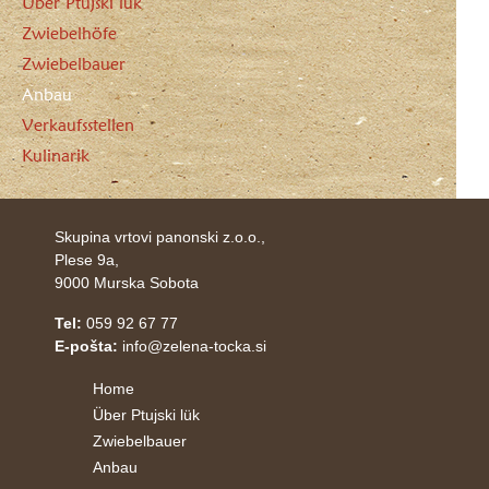
Über Ptujski lük
Zwiebelhöfe
Zwiebelbauer
Anbau
Verkaufsstellen
Kulinarik
Skupina vrtovi panonski z.o.o.,
Plese 9a,
9000 Murska Sobota
Tel:
059 92 67 77
E-pošta:
info@zelena-tocka.si
Home
Über Ptujski lük
Zwiebelbauer
Anbau